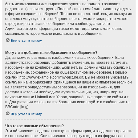
быть использованы для выражения чувств, например :) означает
радость, а :( означает грусть. Полный список смайликов можно увидеть
в форме создания сообщений. Только не перестарайтесь, используя их:
они легко могут сделать сообщение нечитаемым, и модератор может
отредактировать ваше сообщение или вообще удалить его.
Администратор конференции также может ограничить количество
смайликов, которое можно использовать в сообщении.
Вернуться к началу
Могу ли я добавлять изображения к сообщениям?
Да, вы можете размещать изображения в ваших сообщениях. Если
администратор разрешил добавлять вложения, вы можете загрузить
изображение на конференцию. Если нет, вы должны указать ссылку на
изображение, сохранённое на общедоступном веб-сервере. Пример
ссылки: http://www.example.com/my-picture.gif. Вы не можете указывать
ссылку ни на изображения, хранящиеся на вашем компьютере (если он
не является общедоступным сервером), ни на изображения, для
доступа к которым необходима аутентификация, как, например, на
почтовые ящики Hotmail или Yahoo, защищённые паролями сайты и т.
п. Для указания ссылок на изображения используйте в сообщениях тег
BBCode [img].
Вернуться к началу
Что такое важные объявления?
Эти объявления содержат важную информацию, и вы должны прочесть
их по возможности. Они появляются вверху каждого из форумов и в