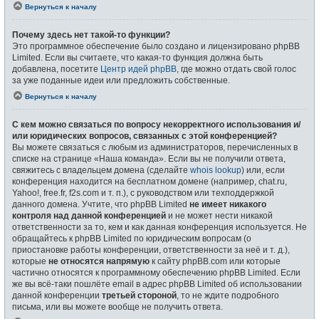
Вернуться к началу
Почему здесь нет такой-то функции?
Это программное обеспечение было создано и лицензировано phpBB
Limited. Если вы считаете, что какая-то функция должна быть
добавлена, посетите
Центр идей phpBB
, где можно отдать свой голос
за уже поданные идеи или предложить собственные.
Вернуться к началу
С кем можно связаться по вопросу некорректного использования и/
или юридических вопросов, связанных с этой конференцией?
Вы можете связаться с любым из администраторов, перечисленных в
списке на странице «Наша команда». Если вы не получили ответа,
свяжитесь с владельцем домена (сделайте
whois lookup
) или, если
конференция находится на бесплатном домене (например, chat.ru,
Yahoo!, free.fr, f2s.com и т. п.), с руководством или техподдержкой
данного домена. Учтите, что phpBB Limited
не имеет никакого
контроля над данной конференцией
и не может нести никакой
ответственности за то, кем и как данная конференция используется. Не
обращайтесь к phpBB Limited по юридическим вопросам (о
приостановке работы конференции, ответственности за неё и т. д.),
которые
не относятся напрямую
к сайту phpBB.com или которые
частично относятся к программному обеспечению phpBB Limited. Если
же вы всё-таки пошлёте email в адрес phpBB Limited об использовании
данной конференции
третьей стороной
, то не ждите подробного
письма, или вы можете вообще не получить ответа.