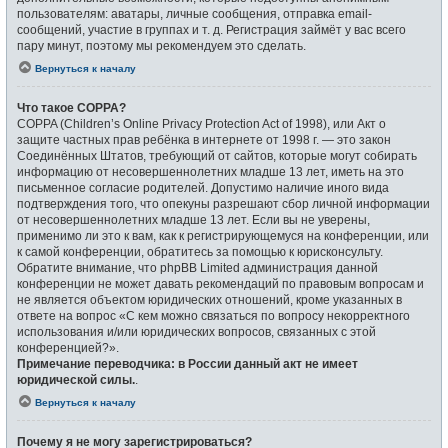
пользователям: аватары, личные сообщения, отправка email-
сообщений, участие в группах и т. д. Регистрация займёт у вас всего
пару минут, поэтому мы рекомендуем это сделать.
Вернуться к началу
Что такое COPPA?
COPPA (Children’s Online Privacy Protection Act of 1998), или Акт о
защите частных прав ребёнка в интернете от 1998 г. — это закон
Соединённых Штатов, требующий от сайтов, которые могут собирать
информацию от несовершеннолетних младше 13 лет, иметь на это
письменное согласие родителей. Допустимо наличие иного вида
подтверждения того, что опекуны разрешают сбор личной информации
от несовершеннолетних младше 13 лет. Если вы не уверены,
применимо ли это к вам, как к регистрирующемуся на конференции, или
к самой конференции, обратитесь за помощью к юрисконсульту.
Обратите внимание, что phpBB Limited администрация данной
конференции не может давать рекомендаций по правовым вопросам и
не является объектом юридических отношений, кроме указанных в
ответе на вопрос «С кем можно связаться по вопросу некорректного
использования и/или юридических вопросов, связанных с этой
конференцией?».
Примечание переводчика: в России данный акт не имеет
юридической силы.
.
Вернуться к началу
Почему я не могу зарегистрироваться?