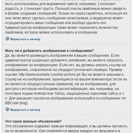
быть использованы для выражения чувств, например :) означает
радость, а :( означает грусть. Полный список смайликов можно увидеть
в форме создания сообщений. Только не перестарайтесь, используя их:
они легко могут сделать сообщение нечитаемым, и модератор может
отредактировать ваше сообщение или вообще удалить его.
Администратор конференции также может ограничить количество
смайликов, которое можно использовать в сообщении.
Вернуться к началу
Могу ли я добавлять изображения к сообщениям?
Да, вы можете размещать изображения в ваших сообщениях. Если
администратор разрешил добавлять вложения, вы можете загрузить
изображение на конференцию. Если нет, вы должны указать ссылку на
изображение, сохранённое на общедоступном веб-сервере. Пример
ссылки: http://www.example.com/my-picture.gif. Вы не можете указывать
ссылку ни на изображения, хранящиеся на вашем компьютере (если он
не является общедоступным сервером), ни на изображения, для
доступа к которым необходима аутентификация, как, например, на
почтовые ящики Hotmail или Yahoo, защищённые паролями сайты и т.
п. Для указания ссылок на изображения используйте в сообщениях тег
BBCode [img].
Вернуться к началу
Что такое важные объявления?
Эти объявления содержат важную информацию, и вы должны прочесть
их по возможности. Они появляются вверху каждого из форумов и в