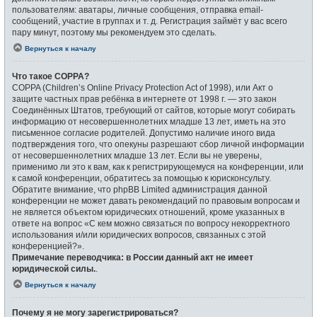
пользователям: аватары, личные сообщения, отправка email-
сообщений, участие в группах и т. д. Регистрация займёт у вас всего
пару минут, поэтому мы рекомендуем это сделать.
Вернуться к началу
Что такое COPPA?
COPPA (Children’s Online Privacy Protection Act of 1998), или Акт о
защите частных прав ребёнка в интернете от 1998 г. — это закон
Соединённых Штатов, требующий от сайтов, которые могут собирать
информацию от несовершеннолетних младше 13 лет, иметь на это
письменное согласие родителей. Допустимо наличие иного вида
подтверждения того, что опекуны разрешают сбор личной информации
от несовершеннолетних младше 13 лет. Если вы не уверены,
применимо ли это к вам, как к регистрирующемуся на конференции, или
к самой конференции, обратитесь за помощью к юрисконсульту.
Обратите внимание, что phpBB Limited администрация данной
конференции не может давать рекомендаций по правовым вопросам и
не является объектом юридических отношений, кроме указанных в
ответе на вопрос «С кем можно связаться по вопросу некорректного
использования и/или юридических вопросов, связанных с этой
конференцией?».
Примечание переводчика: в России данный акт не имеет
юридической силы.
.
Вернуться к началу
Почему я не могу зарегистрироваться?