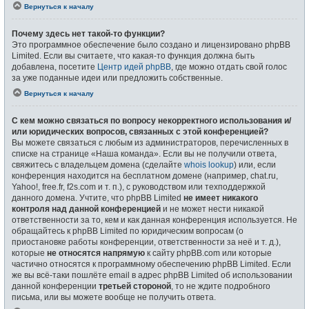
Вернуться к началу
Почему здесь нет такой-то функции?
Это программное обеспечение было создано и лицензировано phpBB
Limited. Если вы считаете, что какая-то функция должна быть
добавлена, посетите
Центр идей phpBB
, где можно отдать свой голос
за уже поданные идеи или предложить собственные.
Вернуться к началу
С кем можно связаться по вопросу некорректного использования и/
или юридических вопросов, связанных с этой конференцией?
Вы можете связаться с любым из администраторов, перечисленных в
списке на странице «Наша команда». Если вы не получили ответа,
свяжитесь с владельцем домена (сделайте
whois lookup
) или, если
конференция находится на бесплатном домене (например, chat.ru,
Yahoo!, free.fr, f2s.com и т. п.), с руководством или техподдержкой
данного домена. Учтите, что phpBB Limited
не имеет никакого
контроля над данной конференцией
и не может нести никакой
ответственности за то, кем и как данная конференция используется. Не
обращайтесь к phpBB Limited по юридическим вопросам (о
приостановке работы конференции, ответственности за неё и т. д.),
которые
не относятся напрямую
к сайту phpBB.com или которые
частично относятся к программному обеспечению phpBB Limited. Если
же вы всё-таки пошлёте email в адрес phpBB Limited об использовании
данной конференции
третьей стороной
, то не ждите подробного
письма, или вы можете вообще не получить ответа.