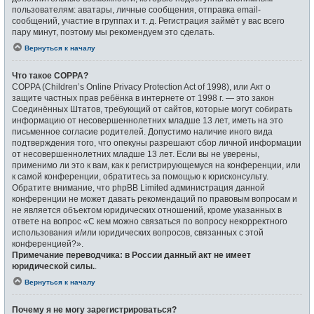
пользователям: аватары, личные сообщения, отправка email-
сообщений, участие в группах и т. д. Регистрация займёт у вас всего
пару минут, поэтому мы рекомендуем это сделать.
Вернуться к началу
Что такое COPPA?
COPPA (Children’s Online Privacy Protection Act of 1998), или Акт о
защите частных прав ребёнка в интернете от 1998 г. — это закон
Соединённых Штатов, требующий от сайтов, которые могут собирать
информацию от несовершеннолетних младше 13 лет, иметь на это
письменное согласие родителей. Допустимо наличие иного вида
подтверждения того, что опекуны разрешают сбор личной информации
от несовершеннолетних младше 13 лет. Если вы не уверены,
применимо ли это к вам, как к регистрирующемуся на конференции, или
к самой конференции, обратитесь за помощью к юрисконсульту.
Обратите внимание, что phpBB Limited администрация данной
конференции не может давать рекомендаций по правовым вопросам и
не является объектом юридических отношений, кроме указанных в
ответе на вопрос «С кем можно связаться по вопросу некорректного
использования и/или юридических вопросов, связанных с этой
конференцией?».
Примечание переводчика: в России данный акт не имеет
юридической силы.
.
Вернуться к началу
Почему я не могу зарегистрироваться?