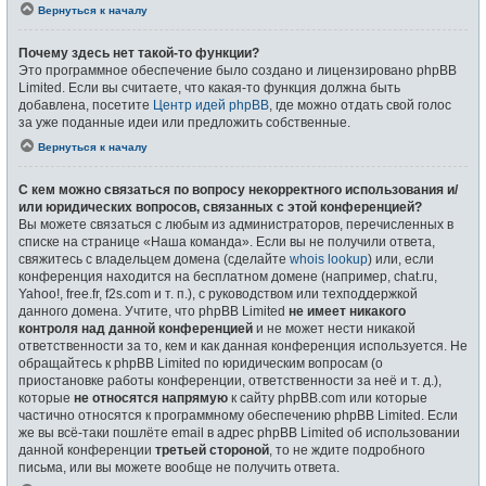
Вернуться к началу
Почему здесь нет такой-то функции?
Это программное обеспечение было создано и лицензировано phpBB
Limited. Если вы считаете, что какая-то функция должна быть
добавлена, посетите
Центр идей phpBB
, где можно отдать свой голос
за уже поданные идеи или предложить собственные.
Вернуться к началу
С кем можно связаться по вопросу некорректного использования и/
или юридических вопросов, связанных с этой конференцией?
Вы можете связаться с любым из администраторов, перечисленных в
списке на странице «Наша команда». Если вы не получили ответа,
свяжитесь с владельцем домена (сделайте
whois lookup
) или, если
конференция находится на бесплатном домене (например, chat.ru,
Yahoo!, free.fr, f2s.com и т. п.), с руководством или техподдержкой
данного домена. Учтите, что phpBB Limited
не имеет никакого
контроля над данной конференцией
и не может нести никакой
ответственности за то, кем и как данная конференция используется. Не
обращайтесь к phpBB Limited по юридическим вопросам (о
приостановке работы конференции, ответственности за неё и т. д.),
которые
не относятся напрямую
к сайту phpBB.com или которые
частично относятся к программному обеспечению phpBB Limited. Если
же вы всё-таки пошлёте email в адрес phpBB Limited об использовании
данной конференции
третьей стороной
, то не ждите подробного
письма, или вы можете вообще не получить ответа.