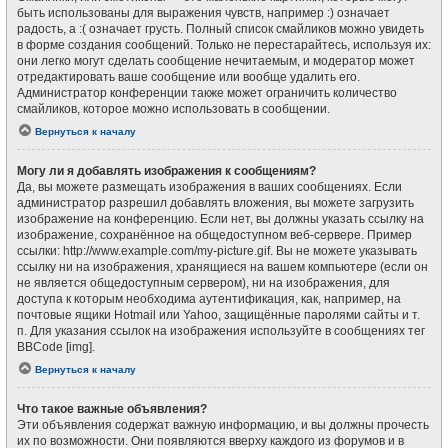
быть использованы для выражения чувств, например :) означает
радость, а :( означает грусть. Полный список смайликов можно увидеть
в форме создания сообщений. Только не перестарайтесь, используя их:
они легко могут сделать сообщение нечитаемым, и модератор может
отредактировать ваше сообщение или вообще удалить его.
Администратор конференции также может ограничить количество
смайликов, которое можно использовать в сообщении.
Вернуться к началу
Могу ли я добавлять изображения к сообщениям?
Да, вы можете размещать изображения в ваших сообщениях. Если
администратор разрешил добавлять вложения, вы можете загрузить
изображение на конференцию. Если нет, вы должны указать ссылку на
изображение, сохранённое на общедоступном веб-сервере. Пример
ссылки: http://www.example.com/my-picture.gif. Вы не можете указывать
ссылку ни на изображения, хранящиеся на вашем компьютере (если он
не является общедоступным сервером), ни на изображения, для
доступа к которым необходима аутентификация, как, например, на
почтовые ящики Hotmail или Yahoo, защищённые паролями сайты и т.
п. Для указания ссылок на изображения используйте в сообщениях тег
BBCode [img].
Вернуться к началу
Что такое важные объявления?
Эти объявления содержат важную информацию, и вы должны прочесть
их по возможности. Они появляются вверху каждого из форумов и в