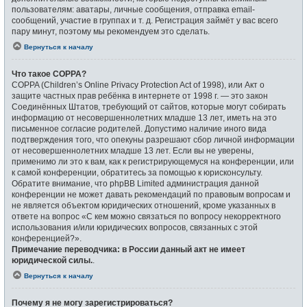
пользователям: аватары, личные сообщения, отправка email-
сообщений, участие в группах и т. д. Регистрация займёт у вас всего
пару минут, поэтому мы рекомендуем это сделать.
Вернуться к началу
Что такое COPPA?
COPPA (Children’s Online Privacy Protection Act of 1998), или Акт о
защите частных прав ребёнка в интернете от 1998 г. — это закон
Соединённых Штатов, требующий от сайтов, которые могут собирать
информацию от несовершеннолетних младше 13 лет, иметь на это
письменное согласие родителей. Допустимо наличие иного вида
подтверждения того, что опекуны разрешают сбор личной информации
от несовершеннолетних младше 13 лет. Если вы не уверены,
применимо ли это к вам, как к регистрирующемуся на конференции, или
к самой конференции, обратитесь за помощью к юрисконсульту.
Обратите внимание, что phpBB Limited администрация данной
конференции не может давать рекомендаций по правовым вопросам и
не является объектом юридических отношений, кроме указанных в
ответе на вопрос «С кем можно связаться по вопросу некорректного
использования и/или юридических вопросов, связанных с этой
конференцией?».
Примечание переводчика: в России данный акт не имеет
юридической силы.
.
Вернуться к началу
Почему я не могу зарегистрироваться?