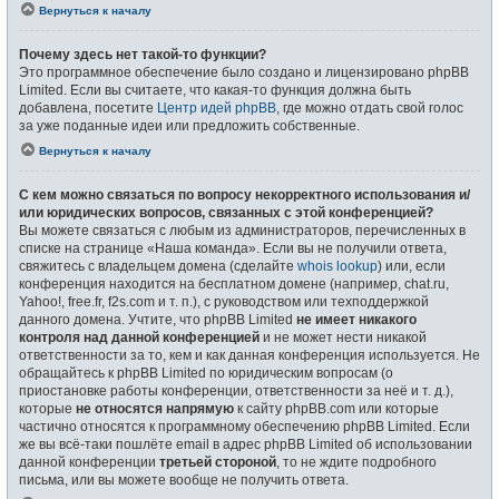
Вернуться к началу
Почему здесь нет такой-то функции?
Это программное обеспечение было создано и лицензировано phpBB
Limited. Если вы считаете, что какая-то функция должна быть
добавлена, посетите
Центр идей phpBB
, где можно отдать свой голос
за уже поданные идеи или предложить собственные.
Вернуться к началу
С кем можно связаться по вопросу некорректного использования и/
или юридических вопросов, связанных с этой конференцией?
Вы можете связаться с любым из администраторов, перечисленных в
списке на странице «Наша команда». Если вы не получили ответа,
свяжитесь с владельцем домена (сделайте
whois lookup
) или, если
конференция находится на бесплатном домене (например, chat.ru,
Yahoo!, free.fr, f2s.com и т. п.), с руководством или техподдержкой
данного домена. Учтите, что phpBB Limited
не имеет никакого
контроля над данной конференцией
и не может нести никакой
ответственности за то, кем и как данная конференция используется. Не
обращайтесь к phpBB Limited по юридическим вопросам (о
приостановке работы конференции, ответственности за неё и т. д.),
которые
не относятся напрямую
к сайту phpBB.com или которые
частично относятся к программному обеспечению phpBB Limited. Если
же вы всё-таки пошлёте email в адрес phpBB Limited об использовании
данной конференции
третьей стороной
, то не ждите подробного
письма, или вы можете вообще не получить ответа.