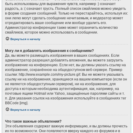
быть использованы для выражения чувств, например :) означает
радость, а :( означает грусть. Полный список смайликов можно увидеть
в форме создания сообщений. Только не перестарайтесь, используя их:
они легко могут сделать сообщение нечитаемым, и модератор может
отредактировать ваше сообщение или вообще удалить его.
Администратор конференции также может ограничить количество
смайликов, которое можно использовать в сообщении.
Вернуться к началу
Могу ли я добавлять изображения к сообщениям?
Да, вы можете размещать изображения в ваших сообщениях. Если
администратор разрешил добавлять вложения, вы можете загрузить
изображение на конференцию. Если нет, вы должны указать ссылку на
изображение, сохранённое на общедоступном веб-сервере. Пример
ссылки: http://www.example.com/my-picture.gif. Вы не можете указывать
ссылку ни на изображения, хранящиеся на вашем компьютере (если он
не является общедоступным сервером), ни на изображения, для
доступа к которым необходима аутентификация, как, например, на
почтовые ящики Hotmail или Yahoo, защищённые паролями сайты и т.
п. Для указания ссылок на изображения используйте в сообщениях тег
BBCode [img].
Вернуться к началу
Что такое важные объявления?
Эти объявления содержат важную информацию, и вы должны прочесть
их по возможности. Они появляются вверху каждого из форумов и в