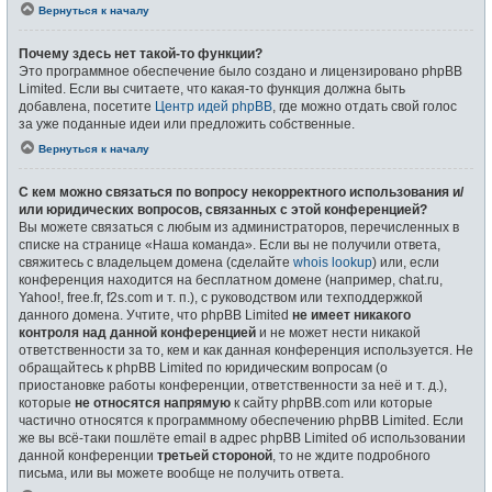
Вернуться к началу
Почему здесь нет такой-то функции?
Это программное обеспечение было создано и лицензировано phpBB
Limited. Если вы считаете, что какая-то функция должна быть
добавлена, посетите
Центр идей phpBB
, где можно отдать свой голос
за уже поданные идеи или предложить собственные.
Вернуться к началу
С кем можно связаться по вопросу некорректного использования и/
или юридических вопросов, связанных с этой конференцией?
Вы можете связаться с любым из администраторов, перечисленных в
списке на странице «Наша команда». Если вы не получили ответа,
свяжитесь с владельцем домена (сделайте
whois lookup
) или, если
конференция находится на бесплатном домене (например, chat.ru,
Yahoo!, free.fr, f2s.com и т. п.), с руководством или техподдержкой
данного домена. Учтите, что phpBB Limited
не имеет никакого
контроля над данной конференцией
и не может нести никакой
ответственности за то, кем и как данная конференция используется. Не
обращайтесь к phpBB Limited по юридическим вопросам (о
приостановке работы конференции, ответственности за неё и т. д.),
которые
не относятся напрямую
к сайту phpBB.com или которые
частично относятся к программному обеспечению phpBB Limited. Если
же вы всё-таки пошлёте email в адрес phpBB Limited об использовании
данной конференции
третьей стороной
, то не ждите подробного
письма, или вы можете вообще не получить ответа.