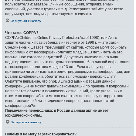
пользователям: аватары, личные сообщения, отправка email-
сообщений, участие в группах и т. д. Регистрация займёт у вас всего
пару минут, поэтому мы рекомендуем это сделать.
Вернуться к началу
Что такое COPPA?
COPPA (Children’s Online Privacy Protection Act of 1998), или Акт о
защите частных прав ребёнка в интернете от 1998 г. — это закон
Соединённых Штатов, требующий от сайтов, которые могут собирать
информацию от несовершеннолетних младше 13 лет, иметь на это
письменное согласие родителей. Допустимо наличие иного вида
подтверждения того, что опекуны разрешают сбор личной информации
от несовершеннолетних младше 13 лет. Если вы не уверены,
применимо ли это к вам, как к регистрирующемуся на конференции, или
к самой конференции, обратитесь за помощью к юрисконсульту.
Обратите внимание, что phpBB Limited администрация данной
конференции не может давать рекомендаций по правовым вопросам и
не является объектом юридических отношений, кроме указанных в
ответе на вопрос «С кем можно связаться по вопросу некорректного
использования и/или юридических вопросов, связанных с этой
конференцией?».
Примечание переводчика: в России данный акт не имеет
юридической силы.
.
Вернуться к началу
Почему я не могу зарегистрироваться?