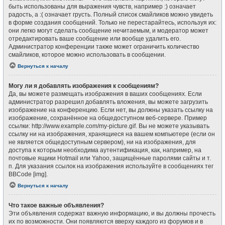
быть использованы для выражения чувств, например :) означает
радость, а :( означает грусть. Полный список смайликов можно увидеть
в форме создания сообщений. Только не перестарайтесь, используя их:
они легко могут сделать сообщение нечитаемым, и модератор может
отредактировать ваше сообщение или вообще удалить его.
Администратор конференции также может ограничить количество
смайликов, которое можно использовать в сообщении.
Вернуться к началу
Могу ли я добавлять изображения к сообщениям?
Да, вы можете размещать изображения в ваших сообщениях. Если
администратор разрешил добавлять вложения, вы можете загрузить
изображение на конференцию. Если нет, вы должны указать ссылку на
изображение, сохранённое на общедоступном веб-сервере. Пример
ссылки: http://www.example.com/my-picture.gif. Вы не можете указывать
ссылку ни на изображения, хранящиеся на вашем компьютере (если он
не является общедоступным сервером), ни на изображения, для
доступа к которым необходима аутентификация, как, например, на
почтовые ящики Hotmail или Yahoo, защищённые паролями сайты и т.
п. Для указания ссылок на изображения используйте в сообщениях тег
BBCode [img].
Вернуться к началу
Что такое важные объявления?
Эти объявления содержат важную информацию, и вы должны прочесть
их по возможности. Они появляются вверху каждого из форумов и в