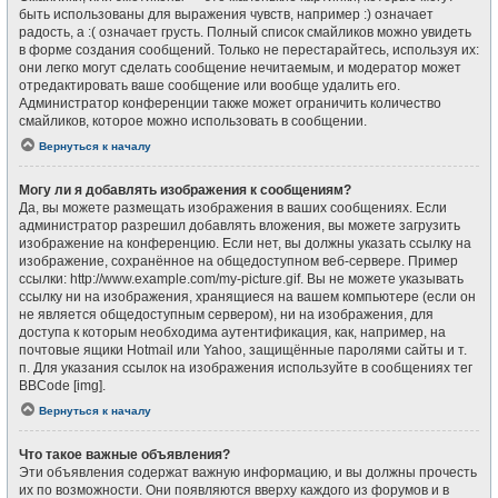
быть использованы для выражения чувств, например :) означает
радость, а :( означает грусть. Полный список смайликов можно увидеть
в форме создания сообщений. Только не перестарайтесь, используя их:
они легко могут сделать сообщение нечитаемым, и модератор может
отредактировать ваше сообщение или вообще удалить его.
Администратор конференции также может ограничить количество
смайликов, которое можно использовать в сообщении.
Вернуться к началу
Могу ли я добавлять изображения к сообщениям?
Да, вы можете размещать изображения в ваших сообщениях. Если
администратор разрешил добавлять вложения, вы можете загрузить
изображение на конференцию. Если нет, вы должны указать ссылку на
изображение, сохранённое на общедоступном веб-сервере. Пример
ссылки: http://www.example.com/my-picture.gif. Вы не можете указывать
ссылку ни на изображения, хранящиеся на вашем компьютере (если он
не является общедоступным сервером), ни на изображения, для
доступа к которым необходима аутентификация, как, например, на
почтовые ящики Hotmail или Yahoo, защищённые паролями сайты и т.
п. Для указания ссылок на изображения используйте в сообщениях тег
BBCode [img].
Вернуться к началу
Что такое важные объявления?
Эти объявления содержат важную информацию, и вы должны прочесть
их по возможности. Они появляются вверху каждого из форумов и в