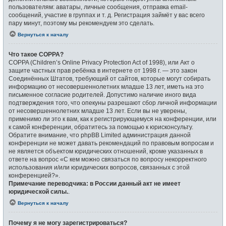
пользователям: аватары, личные сообщения, отправка email-
сообщений, участие в группах и т. д. Регистрация займёт у вас всего
пару минут, поэтому мы рекомендуем это сделать.
Вернуться к началу
Что такое COPPA?
COPPA (Children’s Online Privacy Protection Act of 1998), или Акт о
защите частных прав ребёнка в интернете от 1998 г. — это закон
Соединённых Штатов, требующий от сайтов, которые могут собирать
информацию от несовершеннолетних младше 13 лет, иметь на это
письменное согласие родителей. Допустимо наличие иного вида
подтверждения того, что опекуны разрешают сбор личной информации
от несовершеннолетних младше 13 лет. Если вы не уверены,
применимо ли это к вам, как к регистрирующемуся на конференции, или
к самой конференции, обратитесь за помощью к юрисконсульту.
Обратите внимание, что phpBB Limited администрация данной
конференции не может давать рекомендаций по правовым вопросам и
не является объектом юридических отношений, кроме указанных в
ответе на вопрос «С кем можно связаться по вопросу некорректного
использования и/или юридических вопросов, связанных с этой
конференцией?».
Примечание переводчика: в России данный акт не имеет
юридической силы.
.
Вернуться к началу
Почему я не могу зарегистрироваться?