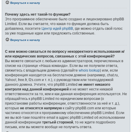
Вернуться к началу
Почему здесь нет такой-то функции?
Это программное обеспечение было создано и лицензировано phpBB
Limited. Если вы считаете, что какая-то функция должна быть
добавлена, посетите
Центр идей phpBB
, где можно отдать свой голос
за уже поданные идеи или предложить собственные.
Вернуться к началу
С кем можно связаться по вопросу некорректного использования и/
или юридических вопросов, связанных с этой конференцией?
Вы можете связаться с любым из администраторов, перечисленных в
списке на странице «Наша команда». Если вы не получили ответа,
свяжитесь с владельцем домена (сделайте
whois lookup
) или, если
конференция находится на бесплатном домене (например, chat.ru,
Yahoo!, free.fr, f2s.com и т. п.), с руководством или техподдержкой
данного домена. Учтите, что phpBB Limited
не имеет никакого
контроля над данной конференцией
и не может нести никакой
ответственности за то, кем и как данная конференция используется. Не
обращайтесь к phpBB Limited по юридическим вопросам (о
приостановке работы конференции, ответственности за неё и т. д.),
которые
не относятся напрямую
к сайту phpBB.com или которые
частично относятся к программному обеспечению phpBB Limited. Если
же вы всё-таки пошлёте email в адрес phpBB Limited об использовании
данной конференции
третьей стороной
, то не ждите подробного
письма, или вы можете вообще не получить ответа.