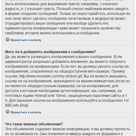
быть использованы для выражения чувств, например :) означает
радость, а :( означает грусть. Полный список смайликов можно увидеть
в форме создания сообщений. Только не перестарайтесь, используя их:
они легко могут сделать сообщение нечитаемым, и модератор может
отредактировать ваше сообщение или вообще удалить его.
Администратор конференции также может ограничить количество
смайликов, которое можно использовать в сообщении.
Вернуться к началу
Могу ли я добавлять изображения к сообщениям?
Да, вы можете размещать изображения в ваших сообщениях. Если
администратор разрешил добавлять вложения, вы можете загрузить
изображение на конференцию. Если нет, вы должны указать ссылку на
изображение, сохранённое на общедоступном веб-сервере. Пример
ссылки: http://www.example.com/my-picture.gif. Вы не можете указывать
ссылку ни на изображения, хранящиеся на вашем компьютере (если он
не является общедоступным сервером), ни на изображения, для
доступа к которым необходима аутентификация, как, например, на
почтовые ящики Hotmail или Yahoo, защищённые паролями сайты и т.
п. Для указания ссылок на изображения используйте в сообщениях тег
BBCode [img].
Вернуться к началу
Что такое важные объявления?
Эти объявления содержат важную информацию, и вы должны прочесть
их по возможности. Они появляются вверху каждого из форумов и в