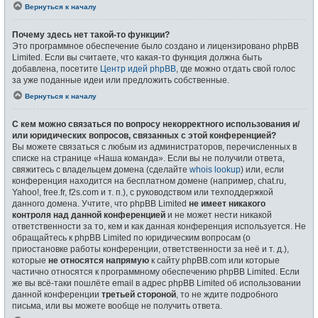
Вернуться к началу
Почему здесь нет такой-то функции?
Это программное обеспечение было создано и лицензировано phpBB
Limited. Если вы считаете, что какая-то функция должна быть
добавлена, посетите
Центр идей phpBB
, где можно отдать свой голос
за уже поданные идеи или предложить собственные.
Вернуться к началу
С кем можно связаться по вопросу некорректного использования и/
или юридических вопросов, связанных с этой конференцией?
Вы можете связаться с любым из администраторов, перечисленных в
списке на странице «Наша команда». Если вы не получили ответа,
свяжитесь с владельцем домена (сделайте
whois lookup
) или, если
конференция находится на бесплатном домене (например, chat.ru,
Yahoo!, free.fr, f2s.com и т. п.), с руководством или техподдержкой
данного домена. Учтите, что phpBB Limited
не имеет никакого
контроля над данной конференцией
и не может нести никакой
ответственности за то, кем и как данная конференция используется. Не
обращайтесь к phpBB Limited по юридическим вопросам (о
приостановке работы конференции, ответственности за неё и т. д.),
которые
не относятся напрямую
к сайту phpBB.com или которые
частично относятся к программному обеспечению phpBB Limited. Если
же вы всё-таки пошлёте email в адрес phpBB Limited об использовании
данной конференции
третьей стороной
, то не ждите подробного
письма, или вы можете вообще не получить ответа.