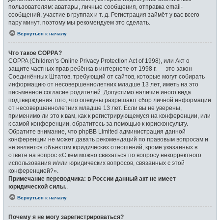
пользователям: аватары, личные сообщения, отправка email-
сообщений, участие в группах и т. д. Регистрация займёт у вас всего
пару минут, поэтому мы рекомендуем это сделать.
Вернуться к началу
Что такое COPPA?
COPPA (Children’s Online Privacy Protection Act of 1998), или Акт о
защите частных прав ребёнка в интернете от 1998 г. — это закон
Соединённых Штатов, требующий от сайтов, которые могут собирать
информацию от несовершеннолетних младше 13 лет, иметь на это
письменное согласие родителей. Допустимо наличие иного вида
подтверждения того, что опекуны разрешают сбор личной информации
от несовершеннолетних младше 13 лет. Если вы не уверены,
применимо ли это к вам, как к регистрирующемуся на конференции, или
к самой конференции, обратитесь за помощью к юрисконсульту.
Обратите внимание, что phpBB Limited администрация данной
конференции не может давать рекомендаций по правовым вопросам и
не является объектом юридических отношений, кроме указанных в
ответе на вопрос «С кем можно связаться по вопросу некорректного
использования и/или юридических вопросов, связанных с этой
конференцией?».
Примечание переводчика: в России данный акт не имеет
юридической силы.
.
Вернуться к началу
Почему я не могу зарегистрироваться?