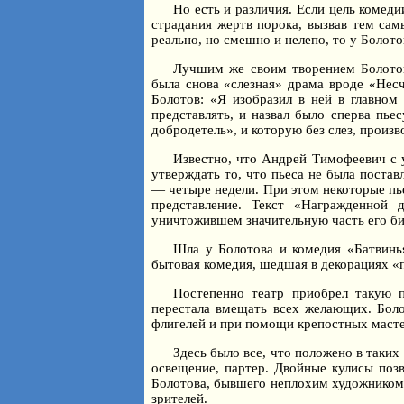
Но есть и различия. Если цель комед
страдания жертв порока, вызвав тем сам
реально, но смешно и нелепо, то у Болот
Лучшим же своим творением Болотов 
была снова «слезная» драма вроде «Несч
Болотов: «Я изобразил в ней в главном
представлять, и назвал было сперва пье
добродетель», и которую без слез, произ
Известно, что Андрей Тимофеевич с у
утверждать то, что пьеса не была постав
— четыре недели. При этом некоторые пье
представление. Текст «Награжденной 
уничтожившем значительную часть его би
Шла у Болотова и комедия «Батвинья
бытовая комедия, шедшая в декорациях «
Постепенно театр приобрел такую п
перестала вмещать всех желающих. Боло
флигелей и при помощи крепостных масте
Здесь было все, что положено в таких
освещение, партер. Двойные кулисы позв
Болотова, бывшего неплохим художником.
зрителей.