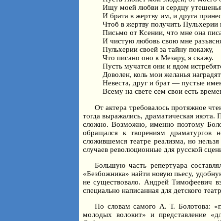
Ищу моей любви и сердцу утешенья
И брата в жертву им, и друга принес
Чтоб в жертву получить Пульхерии 
Письмо от Ксении, что мне она писа
И чистую любовь свою мне разъясн
Пульхерии своей за тайну покажу,
Что писано оно к Мезару, я скажу.
Пусть мучатся они и ядом истребят
Доволен, коль мои желанья наградят
Невеста, друг и брат — пустые име
Всему на свете сем свои есть време
От актера требовалось протяжное чтен
тогда выражались, драматическая икота. 
сложно. Возможно, именно поэтому Боло
обращался к творениям драматургов н
сложившемся театре реализма, но нельзя 
случаев революционные для русской сцен
Большую часть репертуара составля
«Безбожника» найти новую пьесу, удобную 
не существовало. Андрей Тимофеевич взя
специально написанная для детского театр
По словам самого А. Т. Болотова: «г
молодых волокит» и представление «д