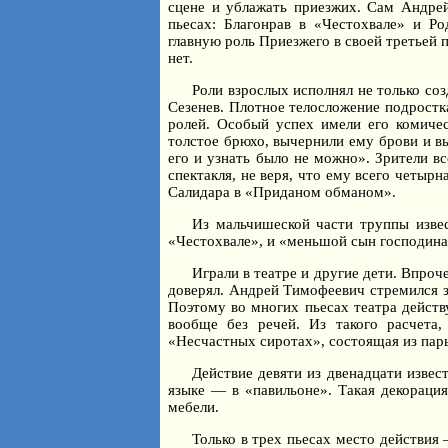
сцене и ублажать приезжих. Сам Андрей
пьесах: Благонрав в «Честохвале» и Р
главную роль Приезжего в своей третьей 
нет.
Роли взрослых исполнял не только со
Сезенев. Плотное телосложение подростк
ролей. Особый успех имели его комическ
толстое брюхо, вычернили ему брови и вы
его и узнать было не можно». Зрители в
спектакля, не веря, что ему всего четыр
Салидара в «Приданом обманом».
Из мальчишеской части труппы изве
«Честохвале», и «меньшой сын господина
Играли в театре и другие дети. Впроч
доверял. Андрей Тимофеевич стремился за
Поэтому во многих пьесах театра действ
вообще без речей. Из такого расчета
«Несчастных сиротах», состоящая из пар
Действие девяти из двенадцати извес
языке — в «павильоне». Такая декорация
мебели.
Только в трех пьесах место действия