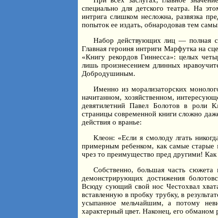
При всех заслугах, главное значени
специально для детского театра. На это
интрига слишком несложна, развязка пре
попыток ее издать, обнародовав тем самы
Набор действующих лиц — полная сл
Главная героиня интриги Марфутка на сце
«Книгу рекордов Гиннесса»: целых четы
лишь произнесением длинных нравоучит
Добродушиным.
Именно из морализаторских монолого
начитанном, хозяйственном, интересующе
девятилетний Павел Болотов в роли К
страницы современной книги сложно даже
действия о вранье:
Клеон: «Если я смолоду лгать никогда
примерным ребенком, как самые старые м
чрез то преимущество пред другими! Как м
Собственно, большая часть сюжета 
демонстрирующих достижения болотовск
Всюду сующий свой нос Честохвал хватае
вставленную в пробку трубку, в результа
усыпанное мельчайшим, а потому нев
характерный цвет. Наконец, его обманом 