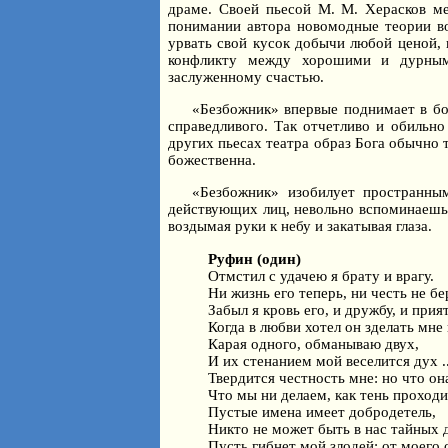
драме. Своей пьесой М. М. Херасков ме
понимании автора новомодные теории во
урвать свой кусок добычи любой ценой, 
конфликту между хорошими и дурными
заслуженному счастью.
«Безбожник» впервые поднимает в бо
справедливого. Так отчетливо и обильно
других пьесах театра образ Бога обычно 
божественна.
«Безбожник» изобилует пространны
действующих лиц, невольно вспоминаешь 
воздымая руки к небу и закатывая глаза.
Руфин (один)
Отмстил с удачею я брату и врагу.
Ни жизнь его теперь, ни честь не бе
Забыл я кровь его, и дружбу, и прия
Когда в любви хотел он зделать мне
Карая одного, обманываю двух,
И их стенанием мой веселится дух ..
Твердится честность мне: но что он
Что мы ни делаем, как тень проходи
Пустые имена имеет добродетель,
Никто не может быть в нас тайных д
Пусть гибнет мой злодей; от моего