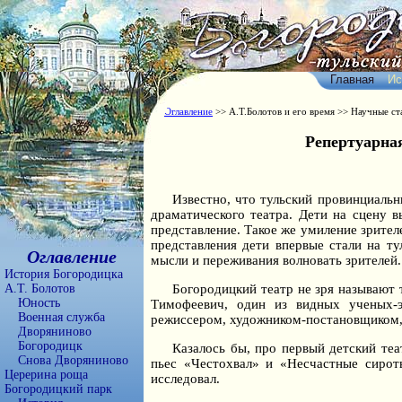
Главная
Ис
Оглавление
>> А.Т.Болотов и его время >> Научные ст
Репертуарная
Известно, что тульский провинциальн
драматического театра. Дети на сцену в
представление. Такое же умиление зрите
представления дети впервые стали на ту
Оглавление
мысли и переживания волновать зрителей.
История Богородицка
А.Т. Болотов
Богородицкий театр не зря называют 
Юность
Тимофеевич, один из видных ученых-эн
Военная служба
режиссером, художником-постановщиком, 
Дворяниново
Богородицк
Казалось бы, про первый детский те
Снова Дворяниново
пьес «Честохвал» и «Несчастные сироты
Церерина роща
исследовал.
Богородицкий парк