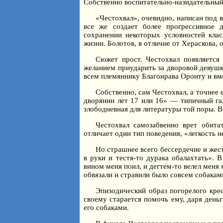
Собственно воспитательно-назидательный
«Честохвал», очевидно, написан под 
все же создает более прогрессивное 
сохранении некоторых условностей клас
жизни. Болотов, в отличие от Хераскова,
Сюжет прост. Честохвал появляется 
желанием приударить за дворовой девушк
всем племяннику Благонрава Оронту и вм
Собственно, сам Честохвал, а точнее 
дворянин лет 17 или 16» — типичный га
злободневная для литературы той поры. 
Честохвал самозабвенно врет обита
отличает один тип поведения, «легкость 
Но страшнее всего бессердечие и жес
в руки и тестя-то дурака обалахтать». 
вином меня поил, и дегтем-то велел меня 
обвязали и стравили было совсем собакам
Эпизодический образ погорелого кре
своему старается помочь ему, даря деньг
его собаками.