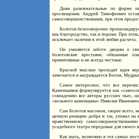
Даже развлекательные по форме пь
просвещения. Андрей Тимофеевич остав
самосовершенствования, при этом предос
Болотов безоговорочно пропагандируе
как благородство, так и пороки. При это
исключает наличия в этой любви расчета.
Он умиляется заботе дворян о сво
болотовские крестьяне, обязанные п
примитивные и не всегда честные.
Красной мыслью проходит идея вер
замечается и награждается Богом, Мудры
Самое интересное, что все перечи
Каменщиков формулируется как «самосов
совпадению все авторы русских пьес, ш
«вольного каменщика» Николая Иванович
Сам Болотов масоном, скорее всего, 
цепную реакцию добра и зла, уповал на 
нравственному самосовершенствованию
усадебного театра передовые для своего
Как знать, возможно в тех самых пос