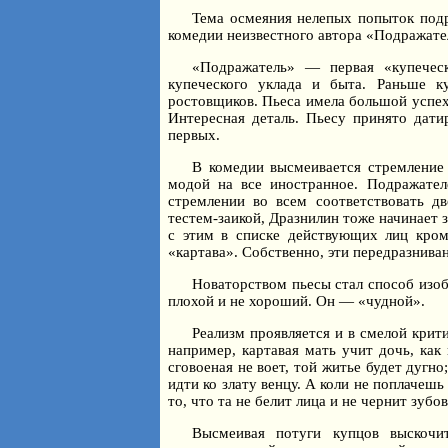
Тема осмеяния нелепых попыток подр
комедии неизвестного автора «Подражате
«Подражатель» — первая «купеческ
купеческого уклада и быта. Раньше к
ростовщиков. Пьеса имела большой успех 
Интересная деталь. Пьесу принято дати
первых.
В комедии высмеивается стремление 
модой на все иностранное. Подражате
стремлении во всем соответствовать д
тестем-заикой, Дразнилин тоже начинает з
с этим в списке действующих лиц кром
«картава». Собственно, эти передразнива
Новаторством пьесы стал способ изоб
плохой и не хороший. Он — «чудной».
Реализм проявляется и в смелой крит
например, картавая мать учит дочь, как 
сговоеная не воет, той житье будет дугно
идти ко злату венцу. А коли не поплачешь
то, что та не белит лица и не чернит зубов
Высмеивая потуги купцов выскочи