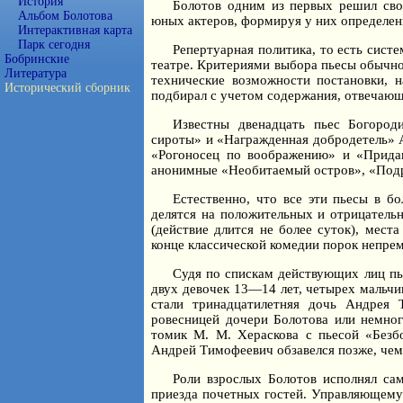
История
Болотов одним из первых решил сво
Альбом Болотова
юных актеров, формируя у них определенн
Интерактивная карта
Парк сегодня
Репертуарная политика, то есть сист
Бобринские
театре. Критериями выбора пьесы обычно 
Литература
технические возможности постановки, н
Исторический сборник
подбирал с учетом содержания, отвечающе
Известны двенадцать пьес Богород
сироты» и «Награжденная добродетель» А.
«Рогоносец по воображению» и «Прида
анонимные «Необитаемый остров», «Подр
Естественно, что все эти пьесы в б
делятся на положительных и отрицатель
(действие длится не более суток), мест
конце классической комедии порок непрем
Судя по спискам действующих лиц пье
двух девочек 13—14 лет, четырех мальчи
стали тринадцатилетняя дочь Андрея 
ровесницей дочери Болотова или немног
томик М. М. Хераскова с пьесой «Безб
Андрей Тимофеевич обзавелся позже, чем
Роли взрослых Болотов исполнял сам
приезда почетных гостей. Управляющему 