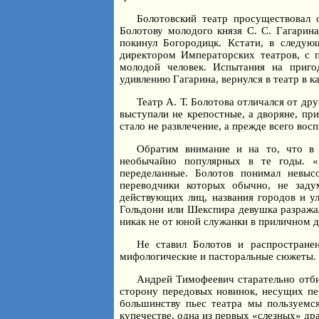
Болотовский театр просуществовал о
Болотову молодого князя С. С. Гагарина
покинул Богородицк. Кстати, в следу
директором Императорских театров, с 
молодой человек. Испытания на приго
удивлению Гагарина, вернулся в театр в к
Театр А. Т. Болотова отличался от др
выступали не крепостные, а дворяне, пр
стало не развлечение, а прежде всего вос
Обратим внимание и на то, что в 
необычайно популярных в те годы. 
переделанные. Болотов понимал невыс
переводчики которых обычно, не заду
действующих лиц, названия городов и ул
Гольдони или Шекспира девушка разражал
никак не от юной служанки в приличном 
Не ставил Болотов и распространен
мифологические и пасторальные сюжеты.
Андрей Тимофеевич старательно отбир
сторону передовых новинок, несущих пе
большинству пьес театра мы пользуемся
купечестве, одна из первых «слезных» др