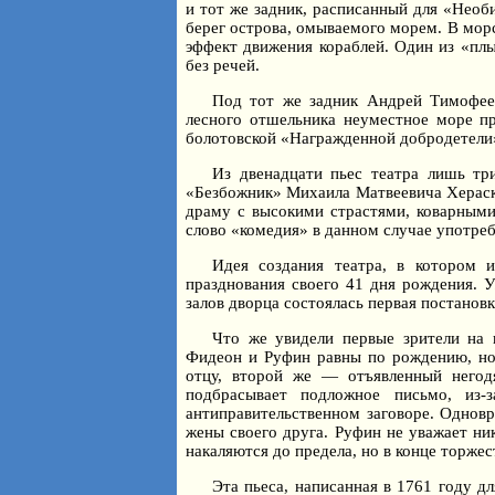
и тот же задник, расписанный для «Необ
берег острова, омываемого морем. В мор
эффект движения кораблей. Один из «плы
без речей.
Под тот же задник Андрей Тимофее
лесного отшельника неуместное море пр
болотовской «Награжденной добродетели
Из двенадцати пьес театра лишь т
«Безбожник» Михаила Матвеевича Хераско
драму с высокими страстями, коварными
слово «комедия» в данном случае употреб
Идея создания театра, в котором 
празднования своего 41 дня рождения. У
залов дворца состоялась первая постанов
Что же увидели первые зрители на 
Фидеон и Руфин равны по рождению, но
отцу, второй же — отъявленный негод
подбрасывает подложное письмо, из
антиправительственном заговоре. Однов
жены своего друга. Руфин не уважает ник
накаляются до предела, но в конце торжес
Эта пьеса, написанная в 1761 году д