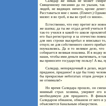
Салидар же никак не может смирит
Священному писанию да по указам, так
людей, не видящих ничего, кроме денег
Расставаться мне с вами. (Плачет.) Однак
милее: я во гроб, и вы во гроб со мною».
Естественно, что ему претит все новое
же шапка; да ты же отдал детей учиться
так-то учился в какой-то школе проклятой
его был регистратор и за отечество пове
для них строки выскребал и вписывал то,
откуп; не для собственного своего прибыт
поумалились. Да и то великое дело, что
собирается великая пошлина. И в водку во
наши, чтобы ими деньги вытягивать, и та
вы приносите государству пользу! А вы, п
Салидар, непорядочный в делах, веде
приданое, приданое! в аде бы тому челове
бы прекрасные небогатых отцов дочери з
не отнимали!»
Но время Салидара прошло, он смешо
мнимый страх хозяина, уверяют его в
необходимую для приданого. В финале
Салидаром обманом, обманом от него и у
объясняется банальным обжорством.