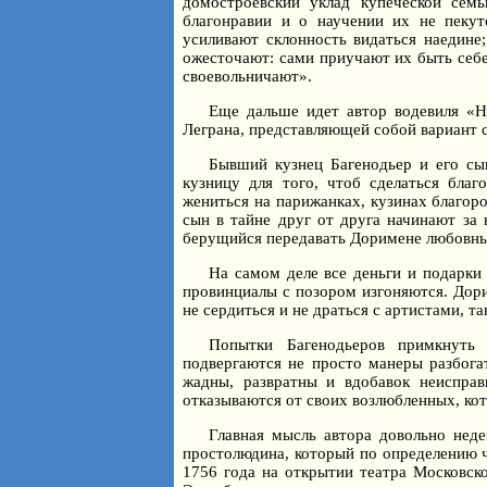
домостроевский уклад купеческой сем
благонравии и о научении их не пеку
усиливают склонность видаться наедине;
ожесточают: сами приучают их быть себе
своевольничают».
Еще дальше идет автор водевиля «Н
Леграна, представляющей собой вариант 
Бывший кузнец Багенодьер и его сы
кузницу для того, чтоб сделаться благ
жениться на парижанках, кузинах благор
сын в тайне друг от друга начинают за 
берущийся передавать Доримене любовны
На самом деле все деньги и подарки
провинциалы с позором изгоняются. Дори
не сердиться и не драться с артистами, та
Попытки Багенодьеров примкнуть
подвергаются не просто манеры разбога
жадны, развратны и вдобавок неисправ
отказываются от своих возлюбленных, кот
Главная мысль автора довольно нед
простолюдина, который по определению че
1756 года на открытии театра Московск