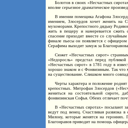
Болотов в своих «Несчастных сиротах
вполне серьезное драматическое произвед
В имении помещика Агафона Злосердо
имением, Злосердов хочет женить на С
мухоморами. Крепостного дядьку Родивона
жить в пещеру и намеревается сжить 
спасение приходит вместе со случайным
финале пьесы он появляется с офицером 
Серафима выходит замуж за Благонравова
Сюжет «Несчастных сирот» странным
«Недоросль» предстал перед публикой
«Несчастных сирот» в 1781 году в извес
хорошо знаком и с Фонвизиным. Так что м
на существование. Слишком много совпад
Черты характера и положение роднят
крепостных. Митрофан Злосердов («Нес
жениться на состоятельной сироте, д
фонвизинская Софья. Обеих отличает поч
В «Несчастных сиротах» посылают за
ведут под венец. Счастливая развязка в
Милону, которые женятся на героинях. 
Благонравов приводит на помощь офицера