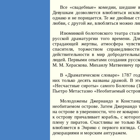
Все «свадебные» комедии, шедшие в
Девушкам дозволяется влюбляться искл
однако и не порицается. Те же двойные с
любви, с другой же, влюбляться можно ли
Изюминкой болотовского театра стали
русской драматургии того времени. Дл
страдающей жертвы, атмосфера чувств
спасителя, торжеством справедливос
действительности в мир добродетельн
людей. Первыми опытами создания русск
М. М. Хераскова. Михаилу Матвеевичу при
В «Драматическом словаре» 1787 год
них только десять названы драмой. В эт
«Несчастные сироты» самого Болотова (17
Пьетро Метастазио «Необитаемый остров» (
Молодожены Джернандо и Констанци
необитаемом острове. Затем Джернандо т
на острове в уверенности, что ее коварн
к острову причаливает корабль, с котор
плену у пиратов. Счастливы не только К
влюбляется в Энрико с первого взгляда.
декорациями и морским антуражем.