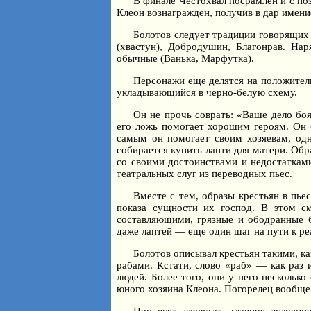
В финале Честохвал посрамлен и с по
Клеон вознагражден, получив в дар имен
Болотов следует традиции говорящих 
(хвастун), Добродушин, Благонрав. На
обычные (Ванька, Марфутка).
Персонажи еще делятся на положитель
укладывающийся в черно-белую схему.
Он не прочь соврать: «Ваше дело боя
его ложь помогает хорошим героям. Он б
самым он помогает своим хозяевам, одн
собирается купить лапти для матери. Обр
со своими достоинствами и недостатками
театральных слуг из переводных пьес.
Вместе с тем, образы крестьян в пье
показа сущности их господ. В этом с
составляющими, грязные и ободранные б
даже лаптей — еще один шаг на пути к ре
Болотов описывал крестьян такими, к
рабами. Кстати, слово «раб» — как раз 
людей. Более того, они у него несколько
юного хозяина Клеона. Погорелец вообще 