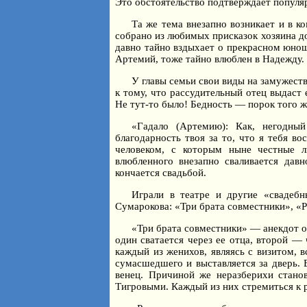
Это обстоятельство подтверждает популя
Та же тема внезапно возникает и в 
собрано из любимых присказок хозяина д
давно тайно вздыхает о прекрасном юнош
Артемий, тоже тайно влюблен в Надежду.
У главы семьи свои виды на замужеств
к тому, что рассудительный отец выдаст 
Не тут-то было! Бедность — порок того же
«Гадало (Артемию): Как, негодны
благодарность твоя за то, что я тебя во
человеком, с которым ныне честные л
влюбленного внезапно сваливается дав
кончается свадьбой.
Играли в театре и другие «свадеб
Сумарокова: «Три брата совместники», «
«Три брата совместники» — анекдот о
один сватается через ее отца, второй —
каждый из женихов, являясь с визитом, в
сумасшедшего и выставляется за дверь.
венец. Причиной же неразберихи стано
Тигровыми. Каждый из них стремиться к р