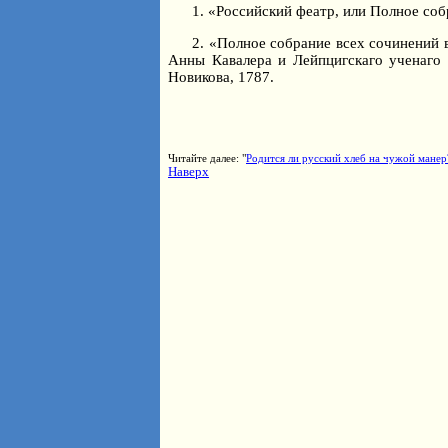
1. «Российский феатр, или Полное со
2. «Полное собрание всех сочинений 
Анны Кавалера и Лейпцигскаго ученаго 
Новикова, 1787.
Читайте далее: "
Родится ли русский хлеб на чужой манер
Наверх