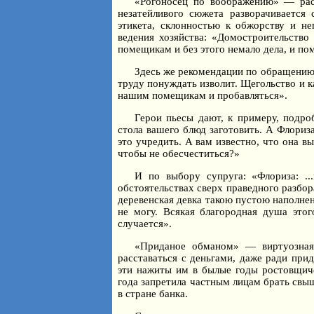
«Рогоносец по воображению» — рас
незатейливого сюжета разворачивается 
этикета, склонностью к обжорству и не
ведения хозяйства: «Домостроительство 
помещикам и без этого немало дела, и п
Здесь же рекомендации по обращению 
труду понуждать изволит. Щегольство и к
нашим помещикам и пробавляться».
Герои пьесы дают, к примеру, подро
стола вашего блюд заготовить. А Флориза
это учредить. А вам известно, что она в
чтобы не обесчеститься?»
И по выбору супруга: «Флориза: ..
обстоятельствах сверх праведного разбор
деревенская девка такою пустою наполнен
не могу. Всякая благородная душа этог
случается».
«Приданое обманом» — виртуозная
расставаться с деньгами, даже ради при
эти нажиты им в былые годы ростовщич
года запретила частным лицам брать свыш
в стране банка.