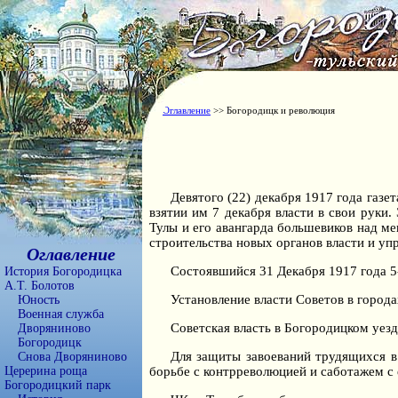
Оглавление
>> Богородицк и революция
Девятого (22) декабря 1917 года газе
взятии им 7 декабря власти в свои руки.
Тулы и его авангарда большевиков над м
строительства новых органов власти и уп
Оглавление
Состоявшийся 31 Декабря 1917 года 5-
История Богородицка
А.Т. Болотов
Установление власти Советов в города
Юность
Военная служба
Советская власть в Богородицком уезд
Дворяниново
Богородицк
Для защиты завоеваний трудящихся в
Снова Дворяниново
Церерина роща
борьбе с контрреволюцией и саботажем с 
Богородицкий парк