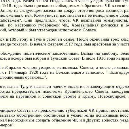
 1918 года. Вслед за ней создавались ЧК и в уездах Тульской г
а 1918 года. Было признано необходимым "образовать ЧК в связи 
Однако на следующем заседании вокруг этого вопроса возникли ра
 положения о ней. Коммунисты настаивали на её немедленном созд
саботажем". Они предлагали, чтобы ЧК возглавили коммунисты
ей, по настоянию губернской ЧК, Чрезвычайная комиссия в Б
кий, который и был утвержден исполкомом Совета.
ся в 1895 году в Туле в рабочей семье. После окончания трех кла
аводе токарем. В начале февраля 1917 года был арестован за участи
вобождение политическим заключенным. Выйдя на свободу, Бел
ов, а вскоре был избран в Тульский Совет. В июле 1918 года напра
й избирался членом уездного исполкома. Совета, а после ликвида
 от 14 января 1920 года на Белолипецкого записано: "...благод
волюционным органом...".
отозван в Тулу и назначен членом коллегии и заведующим отдел
аботал председателем исполкома Крапивенского Совета, заведую
ился на партийной и советской работе в Крыму, Новосибирске, 
одицкого Совета по предложению губернской ЧК принял постанов
вызвано обострением обстановки в уезде, когда вспыхивали восс
знал необходимым создать отделения ЧК и в Других волостях уезд
неров".