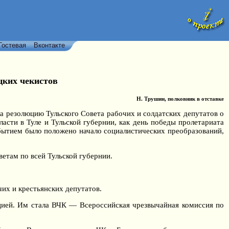
Гостевая
Вконтакте
цких чекистов
Н. Трушин, полковник в отставке
ла резолюцию Тульского Совета рабочих и солдатских депутатов о
ласти в Туле и Тульской губернии, как день победы пролетариата
бытием было положено начало социалистических преобразований,
ветам по всей Тульской губернии.
их и крестьянских депутатов.
цией. Им стала ВЧК — Всероссийская чрезвычайная комиссия по