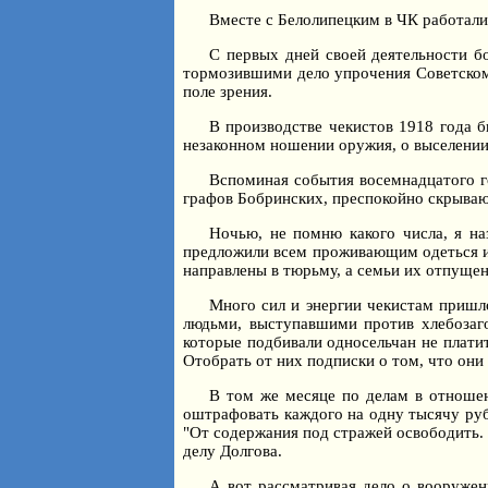
Вместе с Белолипецким в ЧК работали 
С первых дней своей деятельности б
тормозившими дело упрочения Советском 
поле зрения.
В производстве чекистов 1918 года б
незаконном ношении оружия, о выселении
Вспоминая события восемнадцатого го
графов Бобринских, преспокойно скрываю
Ночью, не помню какого числа, я н
предложили всем проживающим одеться и 
направлены в тюрьму, а семьи их отпущен
Много сил и энергии чекистам пришло
людьми, выступавшими против хлебозаго
которые подбивали односельчан не платит
Отобрать от них подписки о том, что они
В том же месяце по делам в отношен
оштрафовать каждого на одну тысячу руб
"От содержания под стражей освободить. 
делу Долгова.
А вот рассматривая дело о вооружен