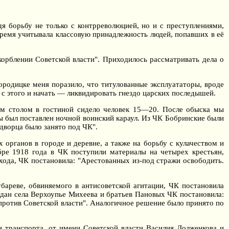
я борьбу не только с контрреволюцией, но и с преступлениями,
время учитывала классовую принадлежность людей, попавших в её
корблении Советской власти". Приходилось рассматривать дела о
ородицке меня поразило, что титулованные эксплуататоры, вроде
с этого и начать — ликвидировать гнездо царских последышей.
им столом в гостиной сидело человек 15—20. После обыска мы
ы был поставлен ночной воинский караул. Из ЧК Бобринские были
дворца было занято под ЧК".
органов в городе и деревне, а также на борьбу с кулачеством и
бре 1918 года в ЧК поступили материалы на четырех крестьян,
схода, ЧК постановила: "Арестованных из-под стражи освободить.
бареве, обвиняемого в антисоветской агитации, ЧК постановила
ждан села Верхоупье Михеева и братьев Пановых ЧК постановила:
 против Советской власти". Аналогичное решение было принято по
и транспорта, от имени Советской власти Василия Долженкова и