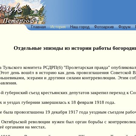
Главная
История
Наш город
Фотоархив
Форум
Отдельные эпизоды из истории работы богороди
та Тульского комитета РСДРП(б) "Пролетарская правда" опубликова
 Этот день вошёл в историю как день провозглашения Советской В
еньшевиками, эсерами и другими силами контрреволюции. Этим со
равления.
й губернский съезд крестьянских депутатов закрепил переход к Со
х и уездах губернии завершилась к 18 февраля 1918 года.
е была провозглашена 19 декабря 1917 года уездным съездом рабоч
 Октябрьской революции нужен был орган борьбы с контрреволю
её органами на местах.