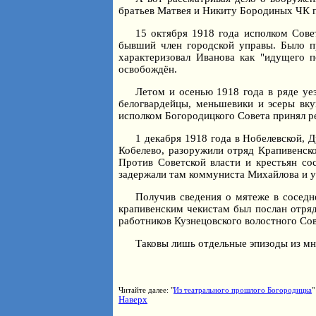
братьев Матвея и Никиту Бородиных ЧК п
15 октября 1918 года исполком Сове
бывший член городской управы. Было п
характеризовал Иванова как "идущего 
освобождён.
Летом и осенью 1918 года в ряде уе
белогвардейцы, меньшевики и эсеры вку
исполком Богородицкого Совета принял р
1 декабря 1918 года в Нобелевской,
Кобелево, разоружили отряд Крапивенск
Против Советской власти и крестьян со
задержали там коммуниста Михайлова и уве
Получив сведения о мятеже в соседн
крапивенским чекистам был послан отря
работников Кузнецовского волостного Со
Таковы лишь отдельные эпизоды из мн
Читайте далее: "
Из театрального прошлого Богородицка
"
Наверх