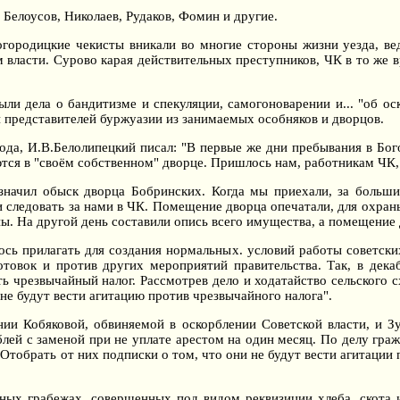
Белоусов, Николаев, Рудаков, Фомин и другие.
огородицкие чекисты вникали во многие стороны жизни уезда, вед
власти. Сурово карая действительных преступников, ЧК в то же 
ыли дела о бандитизме и спекуляции, самогоноварении и... "об ос
 представителей буржуазии из занимаемых особняков и дворцов.
да, И.В.Белолипецкий писал: "В первые же дни пребывания в Бог
тся в "своём собственном" дворце. Пришлось нам, работникам ЧК, 
азначил обыск дворца Бобринских. Когда мы приехали, за больш
следовать за нами в ЧК. Помещение дворца опечатали, для охран
ы. На другой день составили опись всего имущества, а помещение 
сь прилагать для создания нормальных. условий работы советских 
товок и против других мероприятий правительства. Так, в дека
ь чрезвычайный налог. Рассмотрев дело и ходатайство сельского 
 не будут вести агитацию против чрезвычайного налога".
ии Кобяковой, обвиняемой в оскорблении Советской власти, и Зу
лей с заменой при не уплате арестом на один месяц. По делу гра
Отобрать от них подписки о том, что они не будут вести агитации
ных грабежах. совершенных под видом реквизиции хлеба, скота 