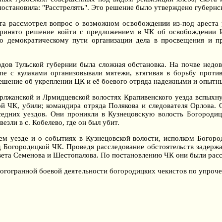
остановила: "Расстрелять". Это решение было утверждено губернск
та рассмотрел вопрос о возможном освобождении из-под ареста 
ринято решение войти с предложением в ЧК об освобождении И
по демократическому пути организации дела в просвещения и п
здов Тульской губернии была сложная обстановка. На почве нед
пе с кулаками организовывали мятежи, втягивая в борьбу против
ешение об укреплении ЦК и её боевого отряда надежными и опыт
 Дрлжанской и Лрмидцевской волостях Крапивенского уезда вспыхн
ой ЧК, убили; командира отряда Полякова и следователя Орлова.
седних уездов. Они проникли в Кузнецовскую волость Богородиц
зли в с. Кобелево, где он был убит.
ем уезде и о событиях в Кузнецовской волости, исполком Богор
д Богородицкой ЧК. Проведя расследование обстоятельств задерж
вета Семенова и Шестопалова. По постановлению ЧК они были рас
огогранной боевой деятельности богородицких чекистов по упрочен