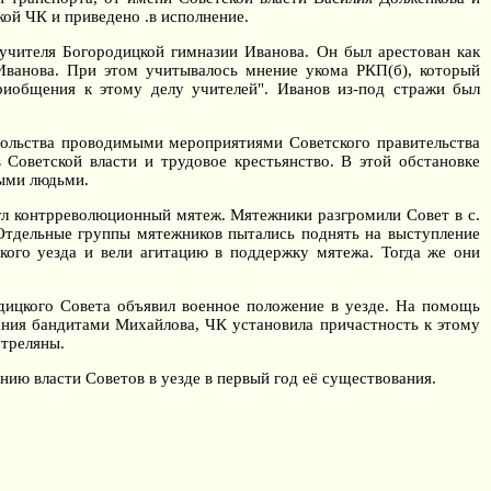
ой ЧК и приведено .в исполнение.
учителя Богородицкой гимназии Иванова. Он был арестован как
ванова. При этом учитывалось мнение укома РКП(б), который
риобщения к этому делу учителей". Иванов из-под стражи был
овольства проводимыми мероприятиями Советского правительства
 Советской власти и трудовое крестьянство. В этой обстановке
ными людьми.
ул контрреволюционный мятеж. Мятежники разгромили Совет в с.
 Отдельные группы мятежников пытались поднять на выступление
кого уезда и вели агитацию в поддержку мятежа. Тогда же они
одицкого Совета объявил военное положение в уезде. На помощь
ания бандитами Михайлова, ЧК установила причастность к этому
стреляны.
ию власти Советов в уезде в первый год её существования.