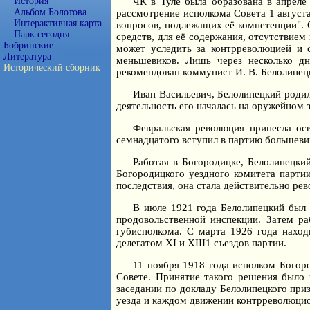
История
ЧК в Туле была образована в апреле
Альбом Болотова
рассмотрение исполкома Совета 1 август
Интерактивная карта
вопросов, подлежащих её компетенции". 
Парк сегодня
средств, для её содержания, отсутствием
Бобринские
может уследить за контрреволюцией и 
Литература
меньшевиков. Лишь через несколько дн
Исторический сборник
рекомендован коммунист И. В. Белолипец
Иван Васильевич, Белолипецкий родил
деятельность его началась на оружейном з
Февральская революция принесла ос
семнадцатого вступил в партию большевик
Работая в Богородицке, Белолипецки
Богородицкого уездного комитета партии
последствия, она стала действительно ре
В июле 1921 года Белолипецкий был 
продовольственной инспекции. Затем р
губисполкома. С марта 1926 года наход
делегатом XI и XIII1 съездов партии.
11 ноября 1918 года исполком Богор
Совете. Принятие такого решения было 
заседании по докладу Белолипецкого при
уезда и каждом движении контрреволюцио