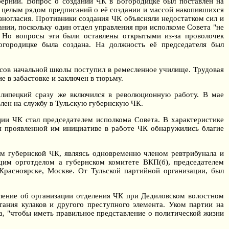
убернии. Вопрос о создании ЧК в Богородицке был поставлен на
с целым рядом предписаний о её создании и массой накопившихся
зногласия. Противники создания ЧК объясняли недостатком сил и
ании, поскольку один отдел управления при исполкоме Совета "не
. Но вопросы эти были оставлены открытыми из-за проволочек
огородицке была создана. На должность её председателя был
ссов начальной школы поступил в ремесленное училище. Трудовая
е в забастовке и заключен в тюрьму.
олипецкий сразу же включился в революционную работу. В мае
влен на службу в Тульскую губернскую ЧК.
ции ЧК стал председателем исполкома Совета. В характеристике
аря проявленной им инициативе в работе ЧК обнаружились благие
ом губернской ЧК, являясь одновременно членом ревтрибунала и
щим орготделом а губернском комитете ВКП(б), председателем
Красноярске, Москве. От Тульской партийной организации, был
ление об организации отделения ЧК при Дедиловском волостном
тания кулаков и другого преступного элемента. Уком партии на
а, "чтобы иметь правильное представление о политической жизни