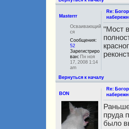
Re: Бого
Masterrr
набережн
Н
Осваивающий
"Мост 
е
ся
полнос
в
Сообщения:
с
красног
52
е
Зарегистриро
т
реконс
ван:
Пн ноя
и
17, 2008 1:14
am
Вернуться к началу
Re: Бого
BON
набережн
Н
Раньше
е
пруда 
в
с
было в
е