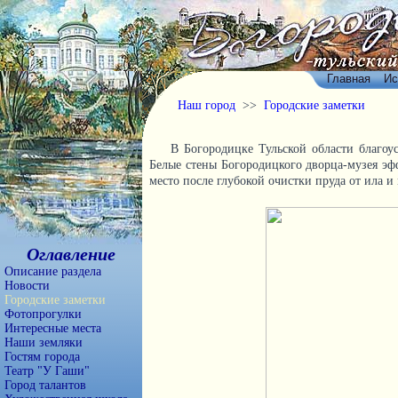
Главная
Ис
Наш город
>>
Городские заметки
В Богородицке Тульской области благоу
Белые стены Богородицкого дворца-музея эф
место после глубокой очистки пруда от ила и 
Оглавление
Описание раздела
Новости
Городские заметки
Фотопрогулки
Интересные места
Наши земляки
Гостям города
Театр "У Гаши"
Город талантов