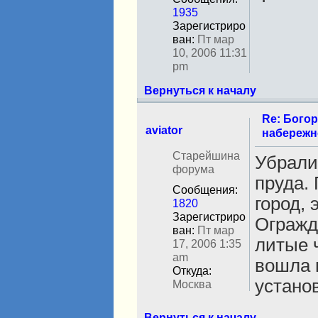
и
1935
Зарегистриро
ван:
Пт мар
10, 2006 11:31
pm
Вернуться к началу
Re: Бого
aviator
набережн
Н
Старейшина
Убрали
е
форума
пруда. 
в
Сообщения:
с
город, 
1820
е
Зарегистриро
т
Огражд
ван:
Пт мар
и
литые 
17, 2006 1:35
am
вошла 
Откуда:
устано
Москва
Вернуться к началу