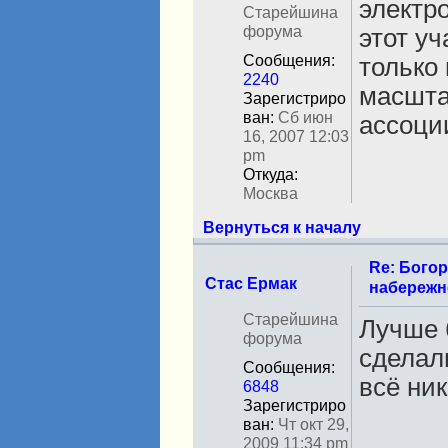
т
электр
Старейшина
и
форума
этот уч
Сообщения:
только
2240
масшта
Зарегистриро
ван:
Сб июн
ассоци
16, 2007 12:03
pm
Откуда:
Москва
Вернуться к началу
Re: Бого
Стас Ермак
набережн
Н
Старейшина
Лучше 
е
форума
сделали
в
Сообщения:
с
всё ник
6848
е
Зарегистриро
т
ван:
Чт окт 29,
и
______
2009 11:34 pm