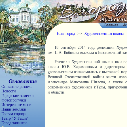
Главная
Ис
Наш город
>>
Художественная школа
18 сентября 2014 года делегация Худо
им. П.А. Кобякова выехала в Выставочный зал
Ученики Художественной школы вместе 
школы Ю.В. Харихоновым и директором 
удовольствием ознакомились с выставкой пор
Великой Отечественной войны кисти изве
Оглавление
Александра Максовича Шилова, а также с
Описание раздела
современных художников г.Тулы, приурочен
Новости
и области.
Городские заметки
Фотопрогулки
Интересные места
Наши земляки
Гостям города
Театр "У Гаши"
Город талантов