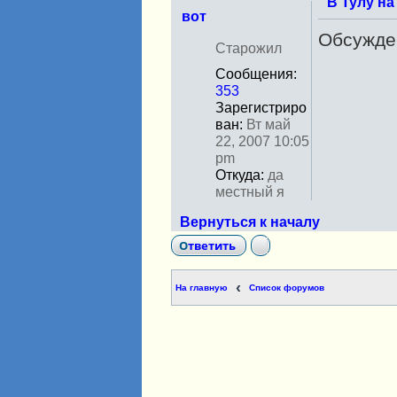
В Тулу на
вот
Обсужден
Н
Старожил
е
Сообщения:
в
353
с
Зарегистриро
е
ван:
Вт май
т
22, 2007 10:05
и
pm
Откуда:
да
местный я
Вернуться к началу
Ответить
На главную
Список форумов