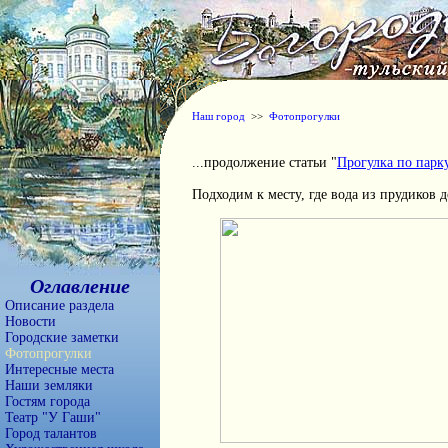
Наш город
>>
Фотопрогулки
...продолжение статьи "
Прогулка по парку
Подходим к месту, где вода из прудиков 
Оглавление
Описание раздела
Новости
Городские заметки
Фотопрогулки
Интересные места
Наши земляки
Гостям города
Театр "У Гаши"
Город талантов