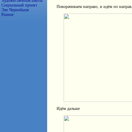
Художественная школа
Социальный проект
Поворачиваем направо, и идём по напра
Эхо Чернобыля
Разное
Идём дальше