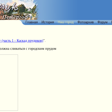
Главная
История
Наш город
Фотоархив
Форум
 (часть 1 - Каскад прудиков)
".
должна сливаться с городским прудом