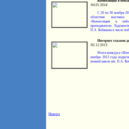
Композиция в пейз
/04.01.2014/
С 20 по 30 ноября 20
областная выставка
«Композиция в пей
преподаватели Художес
П.А. Кобякова в числе поб
Интернет глазами д
/02.12.2013/
Итоги конкурса «Инте
ноября 2013 года подвел
венной школе им. П.А. Ко
Наверх