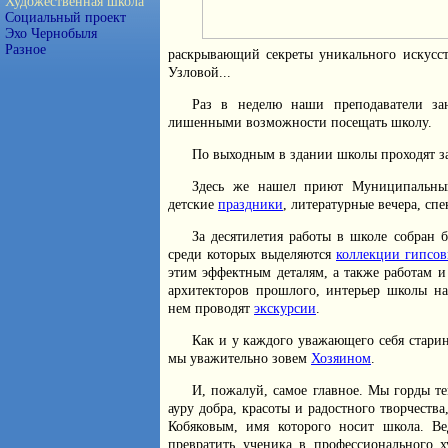
Художественная школа
Социальный проект
Эхо Чернобыля
Разное
раскрывающий секреты уникального искусст
Узловой...
Раз в неделю наши преподаватели зан
лишенными возможности посещать школу.
По выходным в здании школы проходят з
Здесь же нашел приют Муниципаль
детские
праздники
, литературные вечера, спе
За десятилетия работы в школе собран 
среди которых выделяются
коллекции гипсов
этим эффектным деталям, а также работам 
архитекторов прошлого, интерьер школы 
нем проводят
экскурсии
.
Как и у каждого уважающего себя старин
мы уважительно зовем
Хозяином
.
И, пожалуй, самое главное. Мы горды т
ауру добра, красоты и радостного творчест
Кобяковым, имя которого носит школа. Ве
превратить ученика в профессионального х