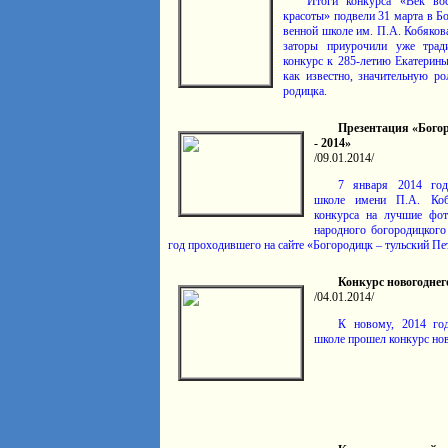
Итоги конкурса «Век вос
красоты» подвели 31 марта в Бо
венной школе им. П.А. Кобякова
заторы приурочили уже тради
конкурс к 285-летию Екатерины
как известно, значи­тельную ро
родицка.
Презентация «Бого
- 2014»
/09.01.2014/
7 января 2014 год
школе имени П.А. Коб
конкурса на лучшие фот
народного богоро­дицкого
год проходив­шего на сайте «Бого­родицк – тульский Пе
Конкурс новогоднег
/04.01.2014/
К новому, 2014 год
школе прошел конкурс нов