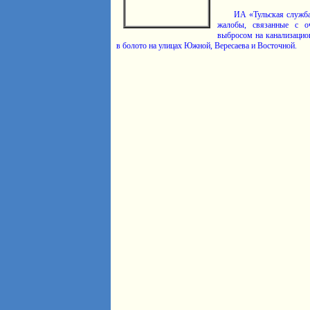
ИА «Тульская служба
жалобы, связанные с о
выбросом на канализацио
в болото на улицах Южной, Вересаева и Восточной.