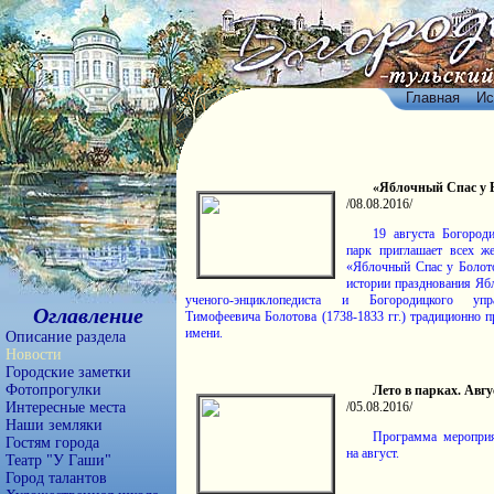
Главная
Ис
«Яблочный Спас у 
/08.08.2016/
19 августа Богород
парк приглашает всех ж
«Яблочный Спас у Болот
истории празднования Яб
ученого-энциклопедиста и Богородицкого уп
Оглавление
Тимофеевича Болотова (1738-1833 гг.) традиционно п
имени.
Описание раздела
Новости
Городские заметки
Фотопрогулки
Лето в парках. Авгу
Интересные места
/05.08.2016/
Наши земляки
Программа мероприя
Гостям города
на август.
Театр "У Гаши"
Город талантов