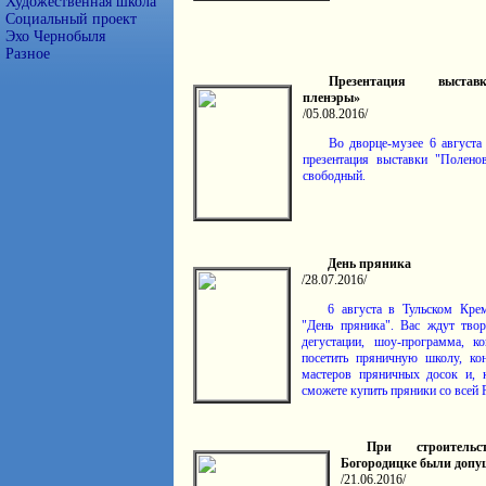
Художественная школа
Социальный проект
Эхо Чернобыля
Разное
Презентация выстав
пленэры»
/05.08.2016/
Во дворце-музее 6 августа
презентация выставки "Полено
свободный.
День пряника
/28.07.2016/
6 августа в Тульском Кре
"День пряника". Вас ждут твор
дегустации, шоу-программа, к
посетить пряничную школу, ко
мастеров пряничных досок и, к
сможете купить пряники со всей 
При строитель
Богородицке были доп
/21.06.2016/