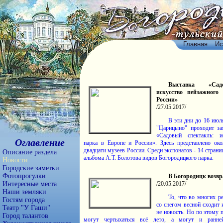
Главная
Ис
Выставка «Сад
искусство пейзажного
России»
/27.05.2017/
В эти дни до 16 июл
"Царицыно" проходит за
«Садовый спектакль: и
Оглавление
парка в Европе и России». Здесь представлено ок
двадцати музеев России. Среди экспонатов - 14 страни
Описание раздела
альбома А.Т. Болотова видов Богородицкого парка.
Новости
Городские заметки
Фотопрогулки
В Богородицк возв
Интересные места
/20.05.2017/
Наши земляки
То, что во многих р
Гостям города
со снегом весной сходит 
Театр "У Гаши"
не новость. Но по этому
Город талантов
могут чертыхаться всё лето, а могут и ранне