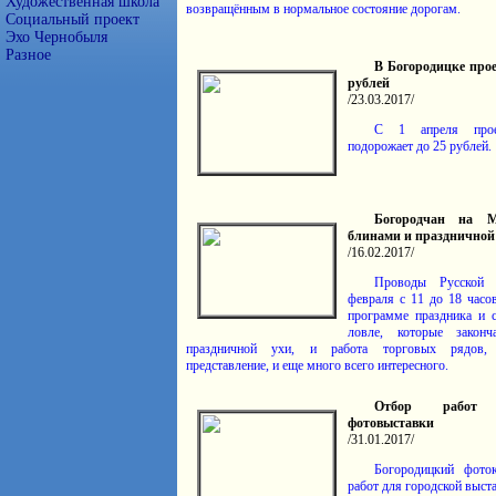
Художественная школа
возвращённым в нормальное состояние дорогам.
Социальный проект
Эхо Чернобыля
Разное
В Богородицке прое
рублей
/23.03.2017/
С 1 апреля прое
подорожает до 25 рублей.
Богородчан на М
блинами и праздничной
/16.02.2017/
Проводы Русской 
февраля с 11 до 18 часо
программе праздника и 
ловле, которые законч
праздничной ухи, и работа торговых рядов, 
представление, и еще много всего интересного.
Отбор работ 
фотовыставки
/31.01.2017/
Богородицкий фото
работ для городской выст