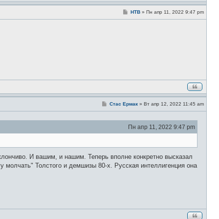
С
НТВ
»
Пн апр 11, 2022 9:47 pm
о
о
б
щ
е
н
и
е
С
Стас Ермак
»
Вт апр 12, 2022 11:45 am
о
о
б
Пн апр 11, 2022 9:47 pm
щ
е
н
и
е
клончиво. И вашим, и нашим. Теперь вполне конкретно высказал
у молчать" Толстого и демшизы 80-х. Русская интеллигенция она