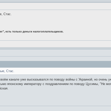
е, Стас.
ег", есть только деньги налогоплательщиков.
ые, Стас.
своём канале уже высказывался по поводу войны с Украиной, но очень у
сьмо японскому императору с поздравлением по поводу Цусимы, "Не мог
бская.