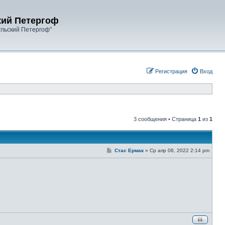
кий Петергоф
ульский Петергоф"
Регистрация
Вход
3 сообщения • Страница
1
из
1
С
Стас Ермак
»
Ср апр 06, 2022 2:14 pm
о
о
б
щ
е
н
и
е