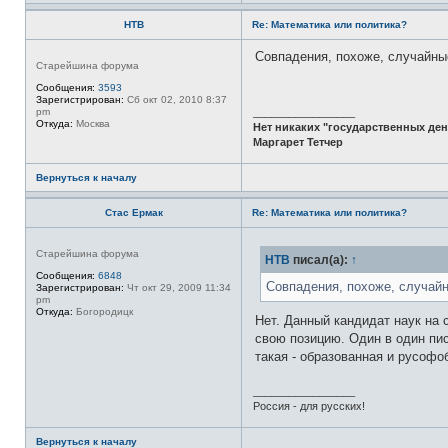
НТВ
Re: Математика или политика?
Совпадения, похоже, случайны
Н
Старейшина форума
е
в
Сообщения:
3593
с
Зарегистрирован:
Сб окт 02, 2010 8:37
е
pm
_________________
т
Откуда:
Москва
Нет никаких "государственных ден
и
Маргарет Тетчер
Вернуться к началу
Стас Ермак
Re: Математика или политика?
Н
Старейшина форума
НТВ
писал(а):
↑
е
в
Сообщения:
6848
с
Совпадения, похоже, случайн
Зарегистрирован:
Чт окт 29, 2009 11:34
е
pm
т
Откуда:
Богородицк
Нет. Данный кандидат наук на 
и
свою позицию. Один в один пи
такая - образованная и русофо
_________________
Россия - для русских!
Вернуться к началу