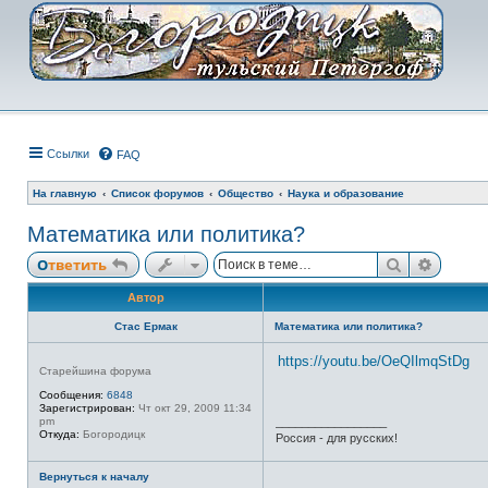
Ссылки
FAQ
На главную
Список форумов
Общество
Наука и образование
Математика или политика?
Поиск
Расши
Ответить
Автор
Стас Ермак
Математика или политика?
https://youtu.be/OeQIlmqStDg
Н
Старейшина форума
е
в
Сообщения:
6848
с
Зарегистрирован:
Чт окт 29, 2009 11:34
е
pm
_________________
т
Откуда:
Богородицк
Россия - для русских!
и
Вернуться к началу