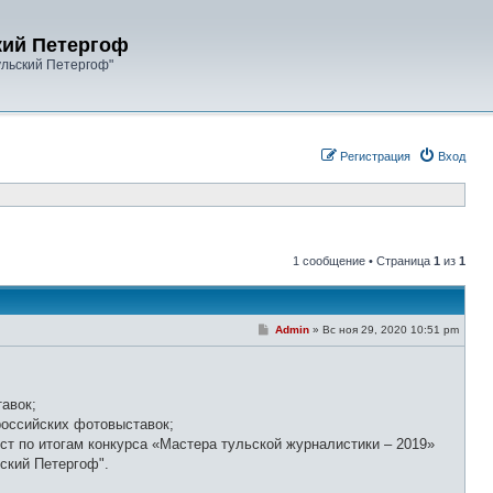
кий Петергоф
ульский Петергоф"
Регистрация
Вход
1 сообщение • Страница
1
из
1
С
Admin
»
Вс ноя 29, 2020 10:51 pm
о
о
б
щ
е
тавок;
н
и
ероссийских фотовыставок;
е
ст по итогам конкурса «Мастера тульской журналистики – 2019»
ьский Петергоф".