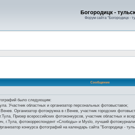
Богородицк - тульс
Форум сайта "Богородицк - т
оиск
Сообщение
отографий было следующим:
.Тула. Участник областных и организатор персональных фотовыставок;
г.Венев. Организатор фотокружка в г.Венев, участник городских фотовыс
 г.Тула, Призер всероссийских фотоконкурсов, участник областных и вс
ич, г.Тула, фотокорреспондент «Слободы» и Myslo, лучший фотожурнали
 Организатор конкурса фотографий на календарь сайта "Богородицк - тул