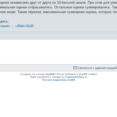
ценки независимо друг от друга по 10-бальной шкале. При этом для ум
имальная оценки отбрасывались. Остальные оценки суммировались. Так 
енов жюри. Таким образом, максимальная суммарная оценка, которую тео
здесь:
/viewto ... =69&t=8145
Связаться с администрацие
Создано на основе
phpBB
® Forum Software © phpBB Limited
Style subsilver3.2. Design by
CabinetAdmina.ru
Русская поддержка phpBB