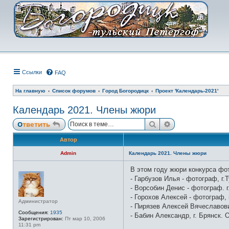
Ссылки
FAQ
На главную
Список форумов
Город Богородицк
Проект 'Календарь-2021'
Календарь 2021. Члены жюри
Поиск
Расширенный п
Ответить
Автор
Admin
Календарь 2021. Члены жюри
В этом году жюри конкурса ф
Н
е
- Гарбузов Илья - фотограф, г
в
- Ворсобин Денис - фотограф. 
с
е
- Горохов Алексей - фотограф,
т
Администратор
- Пирязев Алексей Вячеславов
и
Сообщения:
1935
- Бабин Александр, г. Брянск.
Зарегистрирован:
Пт мар 10, 2006
11:31 pm