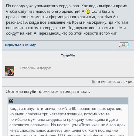
е
н
По поводу уже упомянутого сердюкова. Как ведь выбрали время
и
чтобы озвучить новость о его амнистии! А
Если бы это
е
произошло в момент информационного затишья, вот был бы
резонанс! А когда всё внимание на Крым и на Украину, да кто там
вспомнит о каком-то сердюкове. Под шумок все страсти о нём и
сойдут на нет. А через месяц кто об этой новости вспомнит
Вернуться к началу
TangoMio
Н
Старейшина форума
е
в
с
е
С
Пт сен 19, 2014 3:07 pm
т
о
и
о
Этот мир погубит феминизм и толерантность
б
щ
е
н
и
Когда затонул «Титаник» погибли 80 процентов всех мужчин,
е
но были спасены три четверти женщин, потому что те
погибшие мужчины следовали принципу «женщины и дети
спасаются первыми». На настоящем «Титанике» не было драк
из-за спасательных жилетов или шлюпок, хотя последние
могли вместить не более 1178 человек, а на борту по случаю