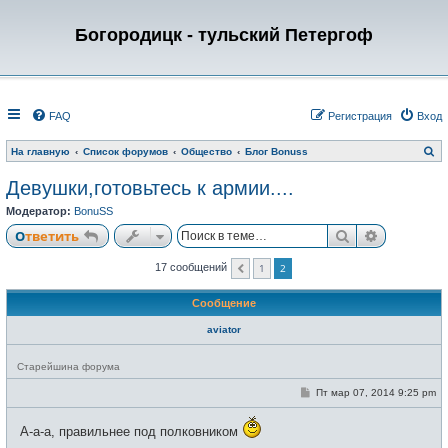
Богородицк - тульский Петергоф
FAQ
Регистрация
Вход
П
На главную
Список форумов
Общество
Блог Bonuss
о
и
Девушки,готовьтесь к армии....
с
к
Модератор:
BonuSS
Поиск
Расширен
Ответить
1
2
17 сообщений
Пред.
Сообщение
aviator
Н
Старейшина форума
е
в
С
Пт мар 07, 2014 9:25 pm
с
о
е
о
т
б
А-а-а, правильнее под полковником
и
щ