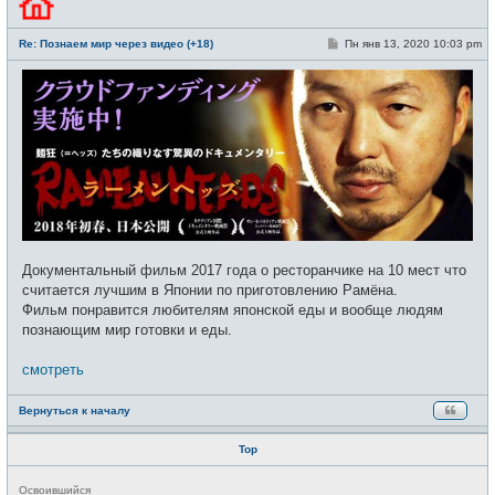
в
с
е
С
Re: Познаем мир через видео (+18)
Пн янв 13, 2020 10:03 pm
т
о
и
о
б
щ
е
н
и
е
Документальный фильм 2017 года о ресторанчике на 10 мест что
считается лучшим в Японии по приготовлению Рамёна.
Фильм понравится любителям японской еды и вообще людям
познающим мир готовки и еды.
смотреть
Вернуться к началу
Тор
Н
Освоившийся