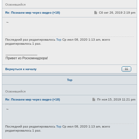
Н
Освоившийся
е
в
С
Re: Познаем мир через видео (+18)
Сб окт 26, 2019 2:19 pm
с
о
е
о
~
т
б
и
щ
е
н
и
Последний раз редактировалось
Тор
Ср июл 08, 2020 1:13 am, всего
е
редактировалось 1 раз.
_________________
Привет из Роскомнадзора!
Вернуться к началу
Тор
Н
Освоившийся
е
в
С
Re: Познаем мир через видео (+18)
Пт ноя 15, 2019 11:21 pm
с
о
е
о
~
т
б
и
щ
е
н
и
Последний раз редактировалось
Тор
Ср июл 08, 2020 1:13 am, всего
е
редактировалось 1 раз.