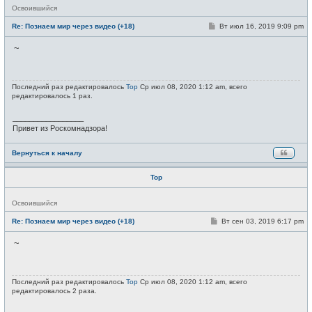
Н
Освоившийся
е
в
С
Re: Познаем мир через видео (+18)
Вт июл 16, 2019 9:09 pm
с
о
е
о
~
т
б
и
щ
е
н
и
Последний раз редактировалось
Тор
Ср июл 08, 2020 1:12 am, всего
е
редактировалось 1 раз.
_________________
Привет из Роскомнадзора!
Вернуться к началу
Тор
Н
Освоившийся
е
в
С
Re: Познаем мир через видео (+18)
Вт сен 03, 2019 6:17 pm
с
о
е
о
~
т
б
и
щ
е
н
и
Последний раз редактировалось
Тор
Ср июл 08, 2020 1:12 am, всего
е
редактировалось 2 раза.