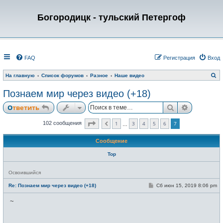
Богородицк - тульский Петергоф
FAQ
Регистрация
Вход
П
На главную
Список форумов
Разное
Наше видео
о
и
Познаем мир через видео (+18)
с
к
Поиск
Расширен
Ответить
Страница
7
из
7
1
3
4
5
6
7
102 сообщения
Пред.
…
Сообщение
Тор
Н
Освоившийся
е
в
С
Re: Познаем мир через видео (+18)
Сб июн 15, 2019 8:06 pm
с
о
е
о
~
т
б
и
щ
е
н