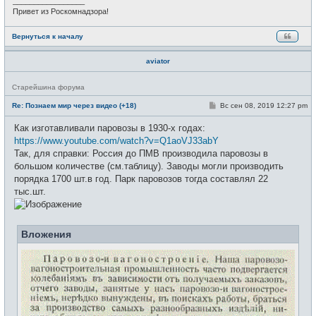
_________________
Привет из Роскомнадзора!
Вернуться к началу
aviator
Н
Старейшина форума
е
в
С
Re: Познаем мир через видео (+18)
Вс сен 08, 2019 12:27 pm
с
о
е
о
Как изготавливали паровозы в 1930-х годах:
т
б
и
щ
https://www.youtube.com/watch?v=Q1aoVJ33abY
е
Так, для справки: Россия до ПМВ производила паровозы в
н
и
большом количестве (см.таблицу). Заводы могли производить
е
порядка 1700 шт.в год. Парк паровозов тогда составлял 22
тыс.шт.
Вложения