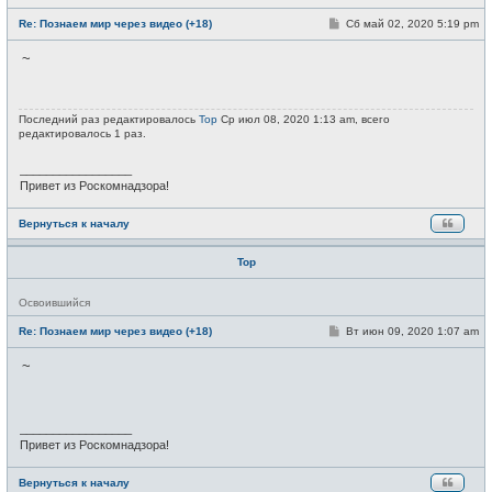
е
в
С
Re: Познаем мир через видео (+18)
Сб май 02, 2020 5:19 pm
с
о
е
о
~
т
б
и
щ
е
н
и
Последний раз редактировалось
Тор
Ср июл 08, 2020 1:13 am, всего
е
редактировалось 1 раз.
_________________
Привет из Роскомнадзора!
Вернуться к началу
Тор
Н
Освоившийся
е
в
С
Re: Познаем мир через видео (+18)
Вт июн 09, 2020 1:07 am
с
о
е
о
~
т
б
и
щ
е
н
и
_________________
е
Привет из Роскомнадзора!
Вернуться к началу