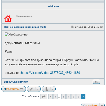
red domus
Н
Освоившийся
е
в
с
е
С
Re: Познаем мир через видео (+18)
Вт мар 11, 2025 2:43 am
т
о
и
о
б
щ
е
документальный фильм
н
и
е
Рамс
Отличный фильм про дизайнера фирмы Браун, частично именно
ему мир обязан минималистичным дизайном Apple.
ссылка вк :
https://vk.com/video-36775937_456241859
Вернуться к началу
Ответить
Страница
7
из
7
1
3
4
5
6
7
102 сообщения
Пред.
…
Перейти