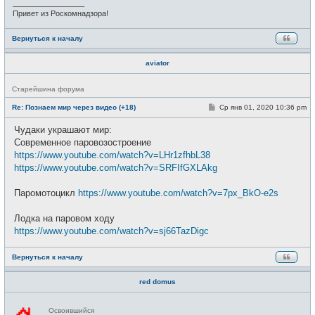
_________________
Привет из Роскомнадзора!
Вернуться к началу
aviator
Н
Старейшина форума
е
в
С
Re: Познаем мир через видео (+18)
Ср янв 01, 2020 10:36 pm
с
о
е
о
Чудаки украшают мир:
т
б
и
щ
Современное паровозостроение
е
https://www.youtube.com/watch?v=LHr1zfhbL38
н
и
https://www.youtube.com/watch?v=SRFIfGXLAkg
е
Паромотоцикл
https://www.youtube.com/watch?v=7px_BkO-e2s
Лодка на паровом ходу
https://www.youtube.com/watch?v=sj66TazDigc
Вернуться к началу
red domus
Н
Освоившийся
е