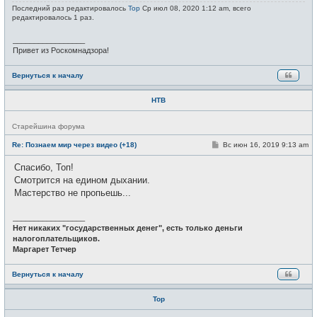
и
Последний раз редактировалось
Тор
Ср июл 08, 2020 1:12 am, всего
е
редактировалось 1 раз.
_________________
Привет из Роскомнадзора!
Вернуться к началу
НТВ
Н
Старейшина форума
е
в
С
Re: Познаем мир через видео (+18)
Вс июн 16, 2019 9:13 am
с
о
е
о
Спасибо, Топ!
т
б
и
щ
Смотрится на едином дыхании.
е
Мастерство не пропьешь...
н
и
е
_________________
Нет никаких "государственных денег", есть только деньги
налогоплательщиков.
Маргарет Тетчер
Вернуться к началу
Тор