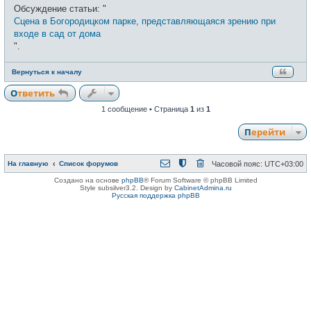
о
Обсуждение статьи: "
б
щ
Сцена в Богородицком парке, представляющаяся зрению при
е
входе в сад от дома
н
и
".
е
Вернуться к началу
Ответить
1 сообщение • Страница
1
из
1
Перейти
На главную
Список форумов
Часовой пояс:
UTC+03:00
Создано на основе
phpBB
® Forum Software © phpBB Limited
Style subsilver3.2. Design by
CabinetAdmina.ru
Русская поддержка phpBB