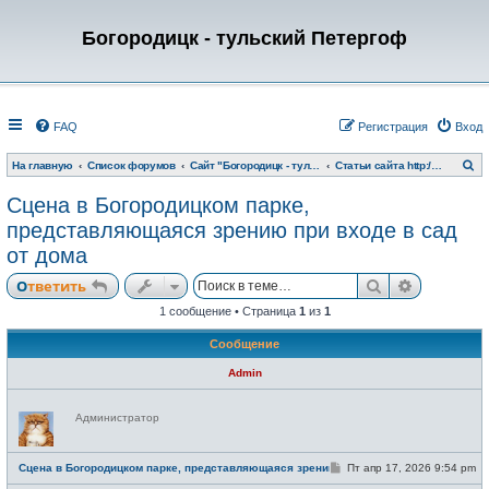
Богородицк - тульский Петергоф
FAQ
Регистрация
Вход
П
На главную
Список форумов
Сайт "Богородицк - тульский Петергоф"
Статьи сайта http://www.bogoroditsk.ru/
о
и
Сцена в Богородицком парке,
с
к
представляющаяся зрению при входе в сад
от дома
Поиск
Расширен
Ответить
1 сообщение • Страница
1
из
1
Сообщение
Admin
Н
Администратор
е
в
с
е
С
Сцена в Богородицком парке, представляющаяся зрению при входе в сад от дома
Пт апр 17, 2026 9:54 pm
т
о
и