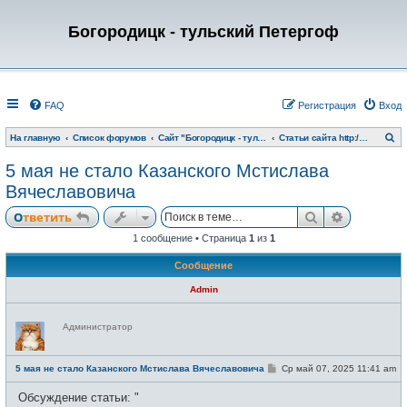
Богородицк - тульский Петергоф
FAQ
Регистрация
Вход
П
На главную
Список форумов
Сайт "Богородицк - тульский Петергоф"
Статьи сайта http://www.bogoroditsk.ru/
о
и
5 мая не стало Казанского Мстислава
с
к
Вячеславовича
Поиск
Расширен
Ответить
1 сообщение • Страница
1
из
1
Сообщение
Admin
Н
Администратор
е
в
с
е
С
5 мая не стало Казанского Мстислава Вячеславовича
Ср май 07, 2025 11:41 am
т
о
и
о
Обсуждение статьи: "
б