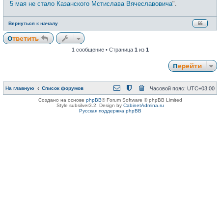
щ
5 мая не стало Казанского Мстислава Вячеславовича
".
е
н
и
Вернуться к началу
е
Ответить
1 сообщение • Страница
1
из
1
Перейти
На главную
Список форумов
Часовой пояс:
UTC+03:00
Создано на основе
phpBB
® Forum Software © phpBB Limited
Style subsilver3.2. Design by
CabinetAdmina.ru
Русская поддержка phpBB