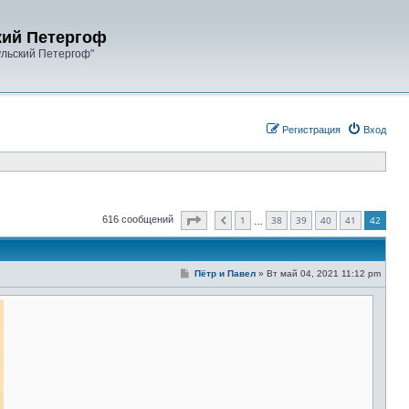
кий Петергоф
ульский Петергоф"
Регистрация
Вход
Страница
42
из
42
1
38
39
40
41
42
616 сообщений
Пред.
…
С
Пётр и Павел
»
Вт май 04, 2021 11:12 pm
о
о
б
щ
е
н
и
е