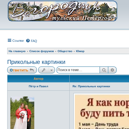
Ссылки
FAQ
На главную
Список форумов
Общество
Юмор
Прикольные картинки
Поиск
Расши
Ответить
Автор
Пётр и Павел
Re: Прикольные картинки
Н
е
в
с
е
т
и