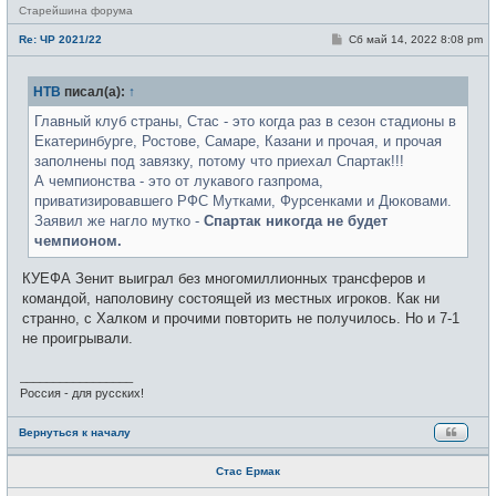
Н
Старейшина форума
е
в
С
Re: ЧР 2021/22
Сб май 14, 2022 8:08 pm
с
о
е
о
т
б
и
НТВ
писал(а):
↑
щ
е
н
Главный клуб страны, Стас - это когда раз в сезон стадионы в
и
Екатеринбурге, Ростове, Самаре, Казани и прочая, и прочая
е
заполнены под завязку, потому что приехал Спартак!!!
А чемпионства - это от лукавого газпрома,
приватизировавшего РФС Мутками, Фурсенками и Дюковами.
Заявил же нагло мутко -
Спартак никогда не будет
чемпионом.
КУЕФА Зенит выиграл без многомиллионных трансферов и
командой, наполовину состоящей из местных игроков. Как ни
странно, с Халком и прочими повторить не получилось. Но и 7-1
не проигрывали.
_________________
Россия - для русских!
Вернуться к началу
Стас Ермак