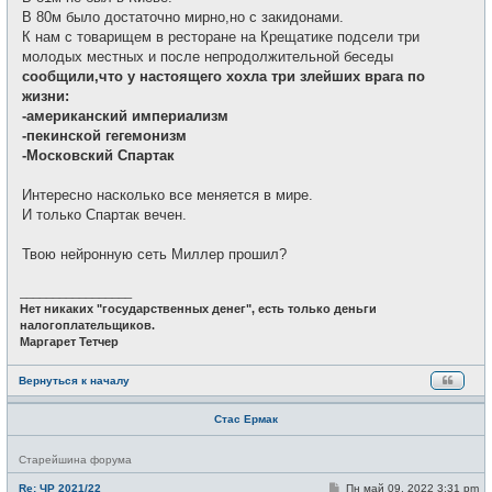
е
В 80м было достаточно мирно,но с закидонами.
н
и
К нам с товарищем в ресторане на Крещатике подсели три
е
молодых местных и после непродолжительной беседы
сообщили,что у настоящего хохла три злейших врага по
жизни:
-американский империализм
-пекинской гегемонизм
-Московский Спартак
Интересно насколько все меняется в мире.
И только Спартак вечен.
Твою нейронную сеть Миллер прошил?
_________________
Нет никаких "государственных денег", есть только деньги
налогоплательщиков.
Маргарет Тетчер
Вернуться к началу
Стас Ермак
Н
Старейшина форума
е
в
С
Re: ЧР 2021/22
Пн май 09, 2022 3:31 pm