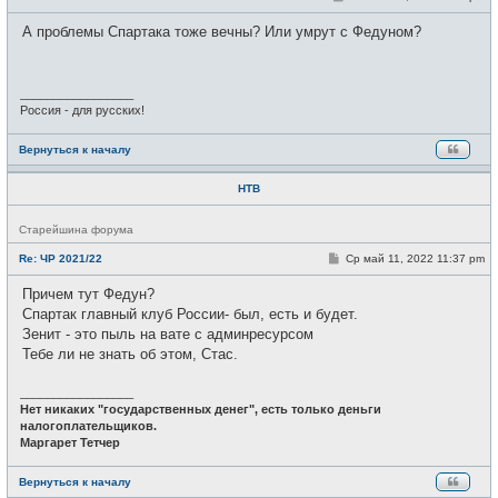
с
о
е
о
А проблемы Спартака тоже вечны? Или умрут с Федуном?
т
б
и
щ
е
н
и
_________________
е
Россия - для русских!
Вернуться к началу
НТВ
Н
Старейшина форума
е
в
С
Re: ЧР 2021/22
Ср май 11, 2022 11:37 pm
с
о
е
о
Причем тут Федун?
т
б
и
щ
Спартак главный клуб России- был, есть и будет.
е
Зенит - это пыль на вате с админресурсом
н
и
Тебе ли не знать об этом, Стас.
е
_________________
Нет никаких "государственных денег", есть только деньги
налогоплательщиков.
Маргарет Тетчер
Вернуться к началу