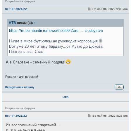
Н
Старейшина форума
е
в
С
Re: ЧР 2021/22
Пт май 06, 2022 9:08 am
с
о
е
о
т
б
и
НТВ
писал(а):
↑
щ
е
н
https://m.bombardir.ru/news/652899-Zare ... -sudeystvo
и
е
Нигде в мире футболом не руководит корпорация !!!
Вот уже 20 лет этому бардаку...от Мутко до Дюкова.
Протри глаза, Стас.
А в Спартаке - семейный подряд!
_________________
Россия - для русских!
Вернуться к началу
НТВ
Н
Старейшина форума
е
в
С
Re: ЧР 2021/22
Вс май 08, 2022 5:28 pm
с
о
е
о
Из воспоминаний спартачей ...
т
б
и
щ
В 81м не был в Киеве.