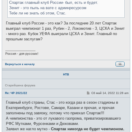
Спартак главный клуб России- был, есть и будет.
е
Зенит - это пыль на вате с админресурсом
Тебе ли не знать об этом, Стас.
Главный клуб России - это как? За последние 20 лет Спартак
выиграл чемпионат 1 раз, Рубин - 2, Локомотив - 3, ЦСКА и Зенит
- много раз. Кубок УЕФА выиграли ЦСКА и Зенит. Главный по
прошлым заслугам?
_________________
Россия - для русских!
Вернуться к началу
НТВ
Н
Старейшина форума
е
в
С
Re: ЧР 2021/22
Сб май 14, 2022 11:28 am
с
о
е
о
Главный клуб страны, Стас - это когда раз в сезон стадионы в
т
б
и
щ
Екатеринбурге, Ростове, Самаре, Казани и прочая, и прочая
е
заполнены под завязку, потому что приехал Спартак!!!
н
и
А чемпионства - это от лукавого газпрома, приватизировавшего
е
РФС Мутками, Фурсенками и Дюковами.
Заявил же нагло мутко -
Спартак никогда не будет чемпионом.