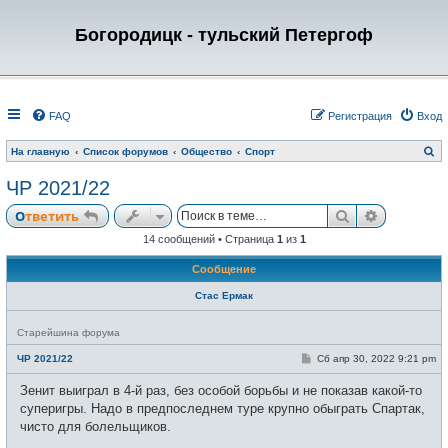
Богородицк - тульский Петергоф
FAQ
Регистрация
Вход
П
На главную
Список форумов
Общество
Спорт
о
и
ЧР 2021/22
с
к
Поиск
Расширен
Ответить
14 сообщений • Страница
1
из
1
Сообщение
Стас Ермак
Н
Старейшина форума
е
в
С
ЧР 2021/22
Сб апр 30, 2022 9:21 pm
с
о
е
о
Зенит выиграл в 4-й раз, без особой борьбы и не показав какой-то
т
б
и
щ
суперигры. Надо в предпоследнем туре крупно обыграть Спартак,
е
чисто для болельщиков.
н
и