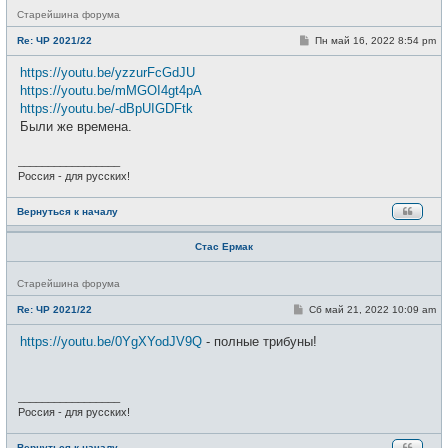
Н
Старейшина форума
е
в
С
Re: ЧР 2021/22
Пн май 16, 2022 8:54 pm
с
о
е
о
https://youtu.be/yzzurFcGdJU
т
б
и
щ
https://youtu.be/mMGOI4gt4pA
е
https://youtu.be/-dBpUIGDFtk
н
и
Были же времена.
е
_________________
Россия - для русских!
Вернуться к началу
Стас Ермак
Н
Старейшина форума
е
в
С
Re: ЧР 2021/22
Сб май 21, 2022 10:09 am
с
о
е
о
https://youtu.be/0YgXYodJV9Q
- полные трибуны!
т
б
и
щ
е
н
и
_________________
е
Россия - для русских!
Вернуться к началу