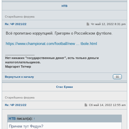
НТВ
Н
Старейшина форума
е
в
С
Re: ЧР 2021/22
Чт май 12, 2022 8:31 pm
с
о
е
о
Всё пропитано коррупцией. Григорян о Российском футболе.
т
б
и
щ
е
https://www.championat.com/football/new ... tbole.html
н
и
е
_________________
Нет никаких "государственных денег", есть только деньги
налогоплательщиков.
Маргарет Тетчер
Вернуться к началу
Стас Ермак
Н
Старейшина форума
е
в
С
Re: ЧР 2021/22
Сб май 14, 2022 12:55 am
с
о
е
о
т
б
и
НТВ
писал(а):
↑
щ
е
н
Причем тут Федун?
и