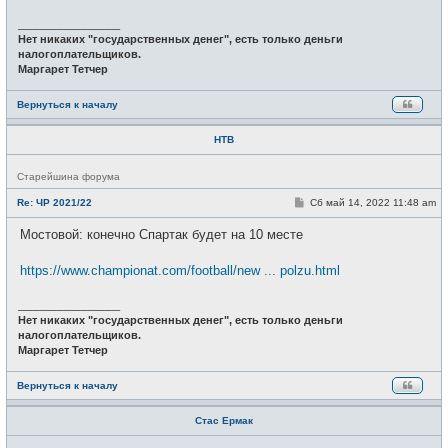
_________________
Нет никаких "государственных денег", есть только деньги
налогоплательщиков.
Маргарет Тетчер
Вернуться к началу
НТВ
Н
Старейшина форума
е
в
С
Re: ЧР 2021/22
Сб май 14, 2022 11:48 am
с
о
е
о
Мостовой: конечно Спартак будет на 10 месте
т
б
и
щ
е
https://www.championat.com/football/new ... polzu.html
н
и
е
_________________
Нет никаких "государственных денег", есть только деньги
налогоплательщиков.
Маргарет Тетчер
Вернуться к началу
Стас Ермак