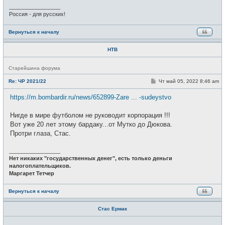
е
_________________
Россия - для русских!
Вернуться к началу
НТВ
Н
Старейшина форума
е
в
С
Re: ЧР 2021/22
Чт май 05, 2022 8:46 am
с
о
е
о
https://m.bombardir.ru/news/652899-Zare ... -sudeystvo
т
б
и
щ
е
Нигде в мире футболом не руководит корпорация !!!
н
и
Вот уже 20 лет этому бардаку...от Мутко до Дюкова.
е
Протри глаза, Стас.
_________________
Нет никаких "государственных денег", есть только деньги
налогоплательщиков.
Маргарет Тетчер
Вернуться к началу
Стас Ермак