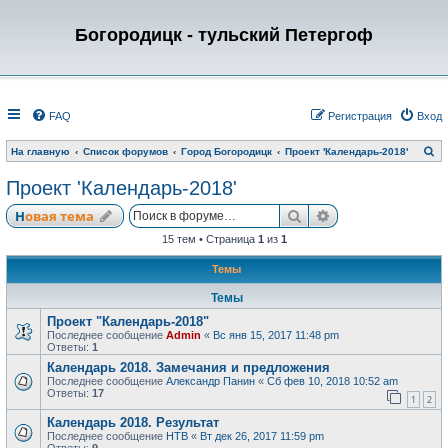
Богородицк - тульский Петергоф
FAQ
Регистрация
Вход
П
На главную
Список форумов
Город Богородицк
Проект 'Календарь-2018'
о
и
Проект 'Календарь-2018'
с
к
Поиск
Расширенный по
Новая тема
15 тем • Страница
1
из
1
Темы
Темы
Проект "Календарь-2018"
Последнее сообщение
Admin
«
Вс янв 15, 2017 11:48 pm
Ответы:
1
Календарь 2018. Замечания и предложения
Последнее сообщение
Александр Панин
«
Сб фев 10, 2018 10:52 am
Ответы:
17
1
2
Календарь 2018. Результат
Последнее сообщение
НТВ
«
Вт дек 26, 2017 11:59 pm