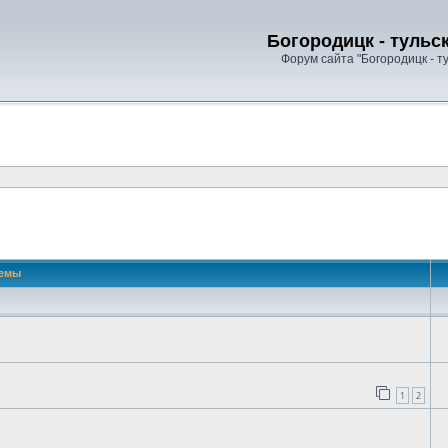
Богородицк - тульс
Форум сайта "Богородицк - т
 поиск
емы
1
2