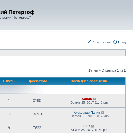
кий Петергоф
ульский Петергоф"
Регистрация
Вход
15 тем • Страница
1
из
1
Ответы
Просмотры
Последнее сообщение
Admin
1
3190
Вс янв 15, 2017 11:48 pm
Александр Панин
17
19761
Сб фев 10, 2018 10:52 am
НТВ
9
7622
Вт дек 26, 2017 11:59 pm