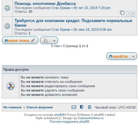
Помощь ополчению Донбасса
Последнее сообщение
Стас Ермак
«
Вт окт 15, 2019 7:29 pm
Ответы:
25
1
2
Требуется для компании кредит. Подскажите нормальные
банки
Последнее сообщение
Стас Ермак
«
Вт июн 18, 2019 8:08 am
Ответы:
1
Новая тема
5 тем • Страница
1
из
1
Перейти
Права доступа
Вы
не можете
начинать темы
Вы
не можете
отвечать на сообщения
Вы
не можете
редактировать свои сообщения
Вы
не можете
удалять свои сообщения
Вы
не можете
добавлять вложения
На главную
Список форумов
Часовой пояс:
UTC+03:00
Создано на основе
phpBB
® Forum Software © phpBB Limited
Style subsilver3.2. Design by
CabinetAdmina.ru
Русская поддержка phpBB