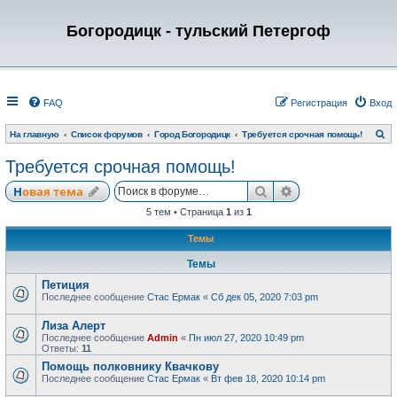
Богородицк - тульский Петергоф
FAQ
Регистрация
Вход
П
На главную
Список форумов
Город Богородицк
Требуется срочная помощь!
о
и
Требуется срочная помощь!
с
к
Поиск
Расширенный по
Новая тема
5 тем • Страница
1
из
1
Темы
Темы
Петиция
Последнее сообщение
Стас Ермак
«
Сб дек 05, 2020 7:03 pm
Лиза Алерт
Последнее сообщение
Admin
«
Пн июл 27, 2020 10:49 pm
Ответы:
11
Помощь полковнику Квачкову
Последнее сообщение
Стас Ермак
«
Вт фев 18, 2020 10:14 pm