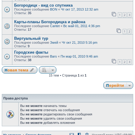
Богородицк - вид со спутника
Последнее сообщение
BON
«
Чт окт 17, 2013 12:32 am
Ответы:
35
1
2
3
Карты-планы Богородицка и района
Последнее сообщение
Cantet
«
Вс май 01, 2011 4:36 pm
Ответы:
17
1
2
Виртуальный тур
Последнее сообщение
Змей
«
Чт окт 21, 2010 5:16 pm
Ответы:
9
Городские факты
Последнее сообщение
Bars
«
Пн мар 01, 2010 9:46 am
Ответы:
38
1
2
3
Новая тема
15 тем • Страница
1
из
1
Перейти
Права доступа
Вы
не можете
начинать темы
Вы
не можете
отвечать на сообщения
Вы
не можете
редактировать свои сообщения
Вы
не можете
удалять свои сообщения
Вы
не можете
добавлять вложения
На главную
Список форумов