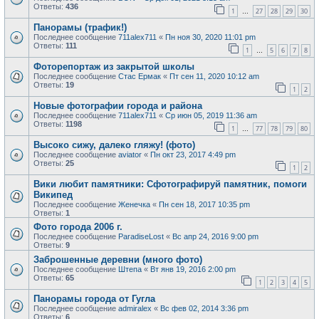
Ответы:
436
1
27
28
29
30
…
Панорамы (трафик!)
Последнее сообщение
711alex711
«
Пн ноя 30, 2020 11:01 pm
Ответы:
111
1
5
6
7
8
…
Фоторепортаж из закрытой школы
Последнее сообщение
Стас Ермак
«
Пт сен 11, 2020 10:12 am
Ответы:
19
1
2
Новые фотографии города и района
Последнее сообщение
711alex711
«
Ср июн 05, 2019 11:36 am
Ответы:
1198
1
77
78
79
80
…
Высоко сижу, далеко гляжу! (фото)
Последнее сообщение
aviator
«
Пн окт 23, 2017 4:49 pm
Ответы:
25
1
2
Вики любит памятники: Сфотографируй памятник, помоги
Википед
Последнее сообщение
Женечка
«
Пн сен 18, 2017 10:35 pm
Ответы:
1
Фото города 2006 г.
Последнее сообщение
ParadiseLost
«
Вс апр 24, 2016 9:00 pm
Ответы:
9
Заброшенные деревни (много фото)
Последнее сообщение
Штепа
«
Вт янв 19, 2016 2:00 pm
Ответы:
65
1
2
3
4
5
Панорамы города от Гугла
Последнее сообщение
admiralex
«
Вс фев 02, 2014 3:36 pm
Ответы:
6