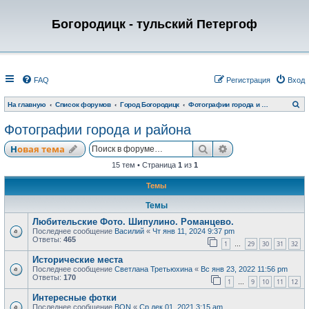
Богородицк - тульский Петергоф
FAQ
Регистрация
Вход
П
На главную
Список форумов
Город Богородицк
Фотографии города и района
о
и
Фотографии города и района
с
к
Поиск
Расширенный по
Новая тема
15 тем • Страница
1
из
1
Темы
Темы
Любительские Фото. Шипулино. Романцево.
Последнее сообщение
Василий
«
Чт янв 11, 2024 9:37 pm
Ответы:
465
1
29
30
31
32
…
Исторические места
Последнее сообщение
Светлана Третьюхина
«
Вс янв 23, 2022 11:56 pm
Ответы:
170
1
9
10
11
12
…
Интересные фотки
Последнее сообщение
BON
«
Ср дек 01, 2021 3:15 am