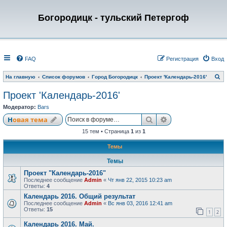
Богородицк - тульский Петергоф
FAQ
Регистрация
Вход
П
На главную
Список форумов
Город Богородицк
Проект 'Календарь-2016'
о
и
Проект 'Календарь-2016'
с
к
Модератор:
Bars
Поиск
Расширенный по
Новая тема
15 тем • Страница
1
из
1
Темы
Темы
Проект "Календарь-2016"
Последнее сообщение
Admin
«
Чт янв 22, 2015 10:23 am
Ответы:
4
Календарь 2016. Общий результат
Последнее сообщение
Admin
«
Вс янв 03, 2016 12:41 am
Ответы:
15
1
2
Календарь 2016. Май.