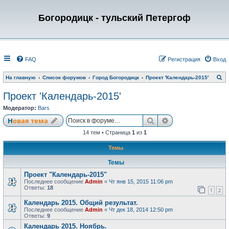
Богородицк - тульский Петергоф
FAQ
Регистрация
Вход
П
На главную
Список форумов
Город Богородицк
Проект 'Календарь-2015'
о
и
Проект 'Календарь-2015'
с
к
Модератор:
Bars
Поиск
Расширенный по
Новая тема
14 тем • Страница
1
из
1
Темы
Темы
Проект "Календарь-2015"
Последнее сообщение
Admin
«
Чт янв 15, 2015 11:06 pm
Ответы:
18
1
2
Календарь 2015. Общий результат.
Последнее сообщение
Admin
«
Чт дек 18, 2014 12:50 pm
Ответы:
9
Календарь 2015. Ноябрь.