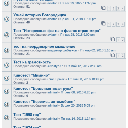
Последнее сообщение
aviator
«
Пт авг 19, 2022 11:37 pm
Ответы:
51
1
2
3
4
Узнай историю Богородицка
Последнее сообщение
aviator
«
Ср сен 11, 2019 11:05 pm
Ответы:
48
1
2
3
4
Тест "Интересные факты о флагах стран мира"
Последнее сообщение
aviator
«
Пт дек 28, 2018 9:00 pm
Ответы:
23
1
2
тест на неординарное мышление
Последнее сообщение
владимир шебзухов
«
Пт мар 02, 2018 1:10 am
Ответы:
21
1
2
Тест на грамотность
Последнее сообщение
ANastya77
«
Пт май 12, 2017 8:39 am
Кинотест "Мимино"
Последнее сообщение
Стас Ермак
«
Пт янв 08, 2016 10:42 pm
Ответы:
2
Кинотест "Бриллиантовая рука"
Последнее сообщение
admiral
«
Пт янв 08, 2016 6:26 pm
Ответы:
6
Кинотест "Берегись автомобиля"
Последнее сообщение
admiral
«
Вс дек 20, 2015 5:05 pm
Тест "1998 год"
Последнее сообщение
admiral
«
Пн дек 14, 2015 1:14 pm
Тест "1974 год"