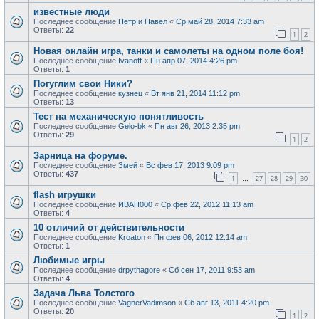
известные люди
Последнее сообщение
Пётр и Павел
«
Ср май 28, 2014 7:33 am
Ответы:
22
1
2
Новая онлайн игра, танки и самолеты на одном поле боя!
Последнее сообщение
Ivanoff
«
Пн апр 07, 2014 4:26 pm
Ответы:
1
Погуглим свои Ники?
Последнее сообщение
кузнец
«
Вт янв 21, 2014 11:12 pm
Ответы:
13
Тест на механическую понятливость
Последнее сообщение
Gelo-bk
«
Пн авг 26, 2013 2:35 pm
Ответы:
29
1
2
Зарница на форуме.
Последнее сообщение
Змей
«
Вс фев 17, 2013 9:09 pm
Ответы:
437
1
27
28
29
30
…
flash игрушки
Последнее сообщение
ИВАН000
«
Ср фев 22, 2012 11:13 am
Ответы:
4
10 отличий от действительности
Последнее сообщение
Kroaton
«
Пн фев 06, 2012 12:14 am
Ответы:
1
Любимые игры
Последнее сообщение
drpythagore
«
Сб сен 17, 2011 9:53 am
Ответы:
4
Задача Льва Толстого
Последнее сообщение
VagnerVadimson
«
Сб авг 13, 2011 4:20 pm
Ответы:
20
1
2