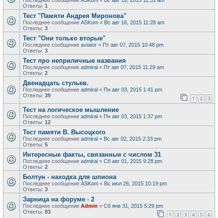
Последнее сообщение
ASKom
«
Вс авг 16, 2015 11:31 am
Ответы:
1
Тест "Памяти Андрея Миронова"
Последнее сообщение
ASKom
«
Вс авг 16, 2015 11:28 am
Ответы:
3
Тест "Они только вторые"
Последнее сообщение
aviator
«
Пт авг 07, 2015 10:48 pm
Ответы:
3
Тест про неприличные названия
Последнее сообщение
admiral
«
Пт авг 07, 2015 11:29 am
Ответы:
2
Двенадцать стульев.
Последнее сообщение
admiral
«
Пн авг 03, 2015 1:41 pm
Ответы:
39
1
2
3
Тест на логическое мышление
Последнее сообщение
admiral
«
Пн авг 03, 2015 1:37 pm
Ответы:
12
Тест памяти В. Высоцкого
Последнее сообщение
admiral
«
Вс авг 02, 2015 2:33 pm
Ответы:
5
Интересные факты, связанные с числом 31
Последнее сообщение
admiral
«
Сб авг 01, 2015 9:28 pm
Ответы:
2
Болтун - находка для шпиона
Последнее сообщение
ASKom
«
Вс июл 26, 2015 10:19 pm
Ответы:
3
Зарница на форуме - 2
Последнее сообщение
Admin
«
Сб янв 31, 2015 5:29 pm
Ответы:
83
1
2
3
4
5
6