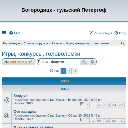
Богородицк - тульский Петергоф
FAQ
Регистрация
Вход
П
На главную
Список форумов
Разное
Игры, конкурсы, головоломки
о
и
Игры, конкурсы, головоломки
с
к
Поиск
Расширенный по
Новая тема
1
2
70 тем
След.
Темы
Темы
Загадка
Последнее сообщение
Стас Ермак
«
Вт янв 09, 2024 8:09 pm
Ответы:
3819
1
252
253
254
255
…
Фотозагадка
Последнее сообщение
Стас Ермак
«
Сб авг 20, 2022 5:48 pm
Ответы:
1597
1
104
105
106
107
…
Музыкальная загадка