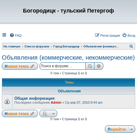
Богородицк - тульский Петергоф
FAQ
Регистрация
Вход
П
На главную
Список форумов
Город Богородицк
Объявления (коммерческие, некоммерческие)
о
и
Объявления (коммерческие, некоммерческие)
с
к
Поиск
Расширенный по
Новая тема
0 тем • Страница
1
из
1
Темы
Объявления
Общая информация
Последнее сообщение
Admin
«
Ср апр 07, 2010 8:44 am
Новая тема
0 тем • Страница
1
из
1
Перейти