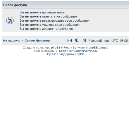
Права доступа
Вы
не можете
начинать темы
Вы
не можете
отвечать на сообщения
Вы
не можете
редактировать свои сообщения
Вы
не можете
удалять свои сообщения
Вы
не можете
добавлять вложения
На главную
Список форумов
Часовой пояс:
UTC+03:00
Создано на основе
phpBB
® Forum Software © phpBB Limited
Style subsilver3.2. Design by
CabinetAdmina.ru
Русская поддержка phpBB