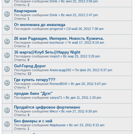
Последнее сообщение
Drink
«
Вс июл 22, 2012 2:56 pm
Ответы:
2
Квартирник
Последнее сообщение
Drink
«
Вс июл 22, 2012 2:47 pm
Ответы:
1
От меломана до инвалида
Последнее сообщение
progorod
«
Сб май 26, 2012 7:38 am
26 мая Радиация, Империя, Новость Кузмича.
Последнее сообщение
loochezar
«
Чт май 17, 2012 8:19 am
Ответы:
2
16 марта@Клуб $еть@Happy Night
Последнее сообщение
mopo3
«
Вс мар 25, 2012 3:29 pm
Ответы:
9
Guf-Город Дорог
Последнее сообщение
Александр292
«
Пн фев 20, 2012 8:37 pm
Ответы:
13
Где купить гитару???
Последнее сообщение
RomeoBGR
«
Вт дек 20, 2011 5:07 pm
Ответы:
7
продам баян "Дуэт"
Последнее сообщение
vanya71
«
Вс дек 11, 2011 1:26 pm
Продаётся цифровое фортепиано
Последнее сообщение
Мясо
«
Вс ноя 27, 2011 9:30 pm
Ответы:
4
Без фанеры и с ней
Последнее сообщение
Марёшник
«
Вс окт 23, 2011 8:15 am
Ответы:
1