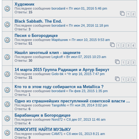
Художник
Последнее сообщение
borodanil
«
Пт июл 01, 2016 5:46 pm
Ответы:
15
1
2
Black Sabbath. The End.
Последнее сообщение
borodanil
«
Пт июн 24, 2016 11:18 pm
Ответы:
3
Песня о Богородицке
Последнее сообщение
Марёшник
«
Пт июл 10, 2015 9:53 am
Ответы:
51
1
2
3
4
Нашёл зачотный клип - зацените
Последнее сообщение
Legkoff
«
Вт июл 07, 2015 10:23 am
Ответы:
30
1
2
3
14 марта 2015 Группа Радиация и Артур Беркут
Последнее сообщение
Gelo-bk
«
Чт апр 16, 2015 7:47 pm
Ответы:
31
1
2
3
Кто то в этом году собирается на Metallica ?
Последнее сообщение
borodanil
«
Пн фев 23, 2015 1:35 pm
Ответы:
1
Одно из страшнейших преступлений советской власти ...
Последнее сообщение
TangoMio
«
Пт ноя 28, 2014 3:02 pm
Ответы:
6
Барабанщик в Богородицке
Последнее сообщение
Nord72
«
Сб дек 07, 2013 11:46 am
Ответы:
4
ПОМОГИТЕ НАЙТИ МУЗЫКУ
Последнее сообщение
САМ71
«
Сб июн 01, 2013 8:21 am
Ответы:
9