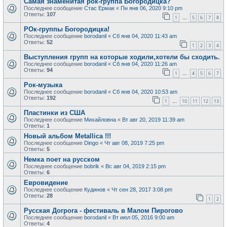
Самая знаменитая рок-группа Богородицка?
Последнее сообщение
Стас Ермак
«
Пн янв 06, 2020 9:10 pm
Ответы:
107
1
5
6
7
8
…
РОк-группы Богородицка!
Последнее сообщение
borodanil
«
Сб янв 04, 2020 11:43 am
Ответы:
52
1
2
3
4
Выступления групп на которые ходили,хотели бы сходить.
Последнее сообщение
borodanil
«
Сб янв 04, 2020 11:26 am
Ответы:
94
1
4
5
6
7
…
Рок-музыка
Последнее сообщение
borodanil
«
Сб янв 04, 2020 10:53 am
Ответы:
192
1
10
11
12
13
…
Пластинки из США
Последнее сообщение
Михайловна
«
Вт авг 20, 2019 11:39 am
Ответы:
1
Новый альбом Metallica !!!
Последнее сообщение
Dingo
«
Чт авг 08, 2019 7:25 pm
Ответы:
5
Немка поет на русском
Последнее сообщение
bobrik
«
Вс авг 04, 2019 2:15 pm
Ответы:
6
Евровидение
Последнее сообщение
Кудинов
«
Чт сен 28, 2017 3:08 pm
Ответы:
28
1
2
Русская Догрога - фестиваль в Малом Пирогово
Последнее сообщение
borodanil
«
Вт июл 05, 2016 9:00 am
Ответы:
4