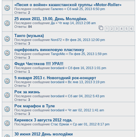
«Песня о войне» казахстанской группы «Motor-Roller»
Последнее сообщение
Галилео
«
Сб май 25, 2013 6:50 pm
Ответы:
2
25 июня 2011, 19.00, День Молодёжи.
Последнее сообщение
Да
«
Чт мар 14, 2013 2:08 am
Ответы:
84
1
2
3
4
5
6
Танго (музыка)
Последнее сообщение
Nord72
«
Вт фев 26, 2013 12:00 pm
Ответы:
3
оцифровать виниловую пластинку
Последнее сообщение
TangoMio
«
Пн фев 25, 2013 1:59 pm
Ответы:
3
Федя Чистяков !!!! УРА!!!
Последнее сообщение
borodanil
«
Сб фев 16, 2013 1:01 pm
Ответы:
1
5 января 2013 г. Новогодний рок-концерт
Последнее сообщение
borodanil
«
Вс янв 13, 2013 3:19 pm
Ответы:
7
Рок за жизнь
Последнее сообщение
borodanil
«
Сб авг 04, 2012 5:43 pm
Ответы:
3
Рок марафон в Туле
Последнее сообщение
borodanil
«
Чт авг 02, 2012 1:41 am
Ответы:
3
Киреевск 3 августа 2012 года.
Последнее сообщение
Стас Ермак
«
Ср авг 01, 2012 8:17 pm
30 июня 2012 День молодёжи