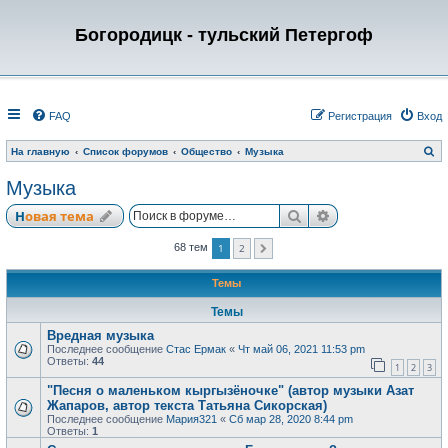
Богородицк - тульский Петергоф
FAQ
Регистрация
Вход
П
На главную
Список форумов
Общество
Музыка
о
и
Музыка
с
к
Поиск
Расширенный по
Новая тема
1
2
68 тем
След.
Темы
Темы
Вредная музыка
Последнее сообщение
Стас Ермак
«
Чт май 06, 2021 11:53 pm
Ответы:
44
1
2
3
"Песня о маленьком кыргызёночке" (автор музыки Азат
Жапаров, автор текста Татьяна Сикорская)
Последнее сообщение
Мария321
«
Сб мар 28, 2020 8:44 pm
Ответы:
1