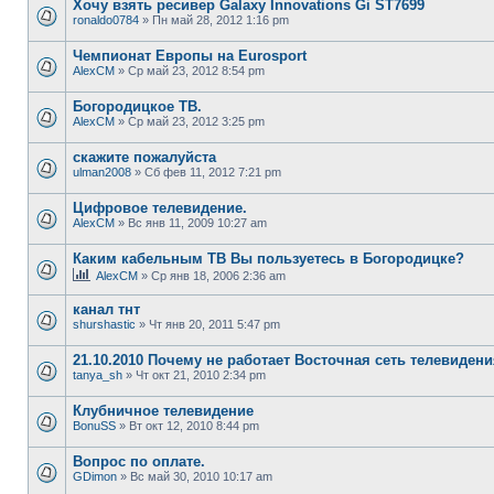
Хочу взять ресивер Galaxy Innovations Gi ST7699
ronaldo0784
» Пн май 28, 2012 1:16 pm
Чемпионат Европы на Eurosport
AlexCM
» Ср май 23, 2012 8:54 pm
Богородицкое ТВ.
AlexCM
» Ср май 23, 2012 3:25 pm
скажите пожалуйста
ulman2008
» Сб фев 11, 2012 7:21 pm
Цифровое телевидение.
AlexCM
» Вс янв 11, 2009 10:27 am
Каким кабельным ТВ Вы пользуетесь в Богородицке?
AlexCM
» Ср янв 18, 2006 2:36 am
канал тнт
shurshastic
» Чт янв 20, 2011 5:47 pm
21.10.2010 Почему не работает Восточная сеть телевиден
tanya_sh
» Чт окт 21, 2010 2:34 pm
Клубничное телевидение
BonuSS
» Вт окт 12, 2010 8:44 pm
Вопрос по оплате.
GDimon
» Вс май 30, 2010 10:17 am