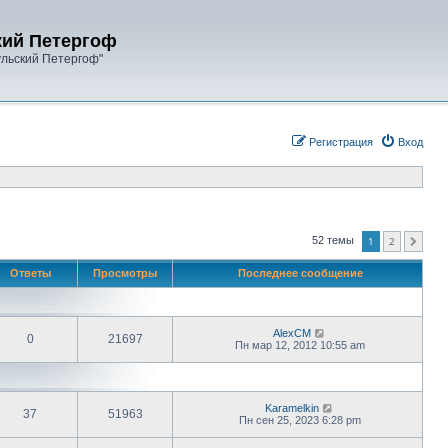
кий Петергоф
ульский Петергоф"
Регистрация
Вход
1
2
52 темы
След.
Ответы
Просмотры
Последнее сообщение
AlexCM
0
21697
Пн мар 12, 2012 10:55 am
Karamelkin
37
51963
Пн сен 25, 2023 6:28 pm