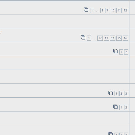
.
1
8
9
10
11
12
…
.
1
12
13
14
15
16
…
1
2
1
2
3
1
2