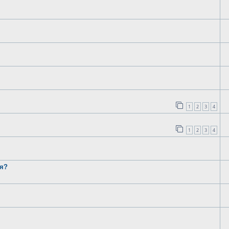
1
2
3
4
1
2
3
4
ия?