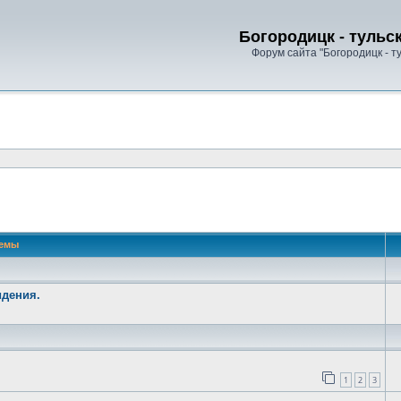
Богородицк - тульс
Форум сайта "Богородицк - т
 поиск
емы
идения.
1
2
3