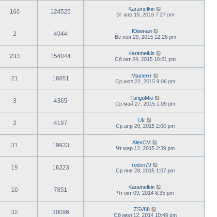
Karamelkin
166
124525
Вт апр 19, 2016 7:27 pm
Ювенал
2
4944
Вс ноя 29, 2015 12:26 pm
Karamelkin
233
154044
Сб окт 24, 2015 10:21 pm
Masterrr
21
16851
Ср июл 22, 2015 9:06 pm
TangoMio
3
4365
Ср май 27, 2015 1:09 pm
Uk
2
4197
Ср апр 29, 2015 2:00 pm
AlexCM
31
19933
Чт мар 12, 2015 2:39 pm
rodon79
19
16223
Ср янв 28, 2015 1:07 pm
Karamelkin
10
7851
Чт окт 09, 2014 8:35 pm
ZSV88
32
30096
Сб июл 12, 2014 10:49 pm