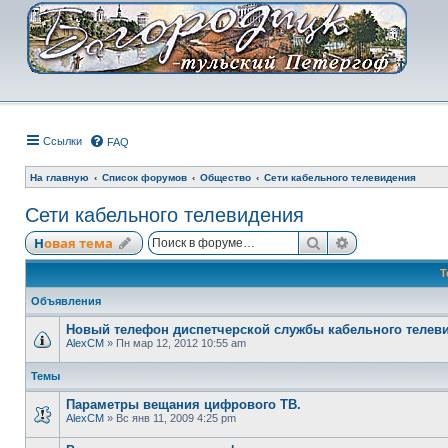
Ссылки
FAQ
На главную
Список форумов
Общество
Сети кабельного телевидения
Сети кабельного телевидения
Поиск
Расширенный
Новая тема
Т
Объявления
Новый телефон диспетчерской службы кабельного телев
AlexCM
» Пн мар 12, 2012 10:55 am
Темы
Параметры вещания цифрового ТВ.
AlexCM
» Вс янв 11, 2009 4:25 pm