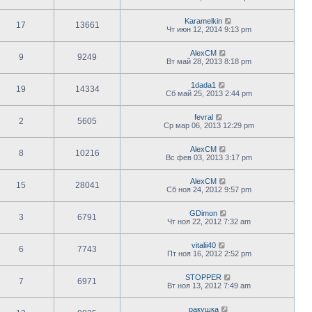
Karamelkin
17
13661
Чт июн 12, 2014 9:13 pm
AlexCM
9
9249
Вт май 28, 2013 8:18 pm
1dada1
19
14334
Сб май 25, 2013 2:44 pm
fevral
2
5605
Ср мар 06, 2013 12:29 pm
AlexCM
8
10216
Вс фев 03, 2013 3:17 pm
AlexCM
15
28041
Сб ноя 24, 2012 9:57 pm
GDimon
3
6791
Чт ноя 22, 2012 7:32 am
vitalii40
6
7743
Пт ноя 16, 2012 2:52 pm
STOPPER
7
6971
Вт ноя 13, 2012 7:49 am
ракушка