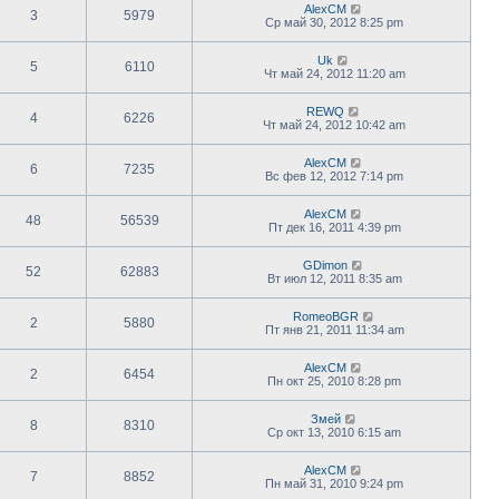
AlexCM
3
5979
Ср май 30, 2012 8:25 pm
Uk
5
6110
Чт май 24, 2012 11:20 am
REWQ
4
6226
Чт май 24, 2012 10:42 am
AlexCM
6
7235
Вс фев 12, 2012 7:14 pm
AlexCM
48
56539
Пт дек 16, 2011 4:39 pm
GDimon
52
62883
Вт июл 12, 2011 8:35 am
RomeoBGR
2
5880
Пт янв 21, 2011 11:34 am
AlexCM
2
6454
Пн окт 25, 2010 8:28 pm
Змей
8
8310
Ср окт 13, 2010 6:15 am
AlexCM
7
8852
Пн май 31, 2010 9:24 pm