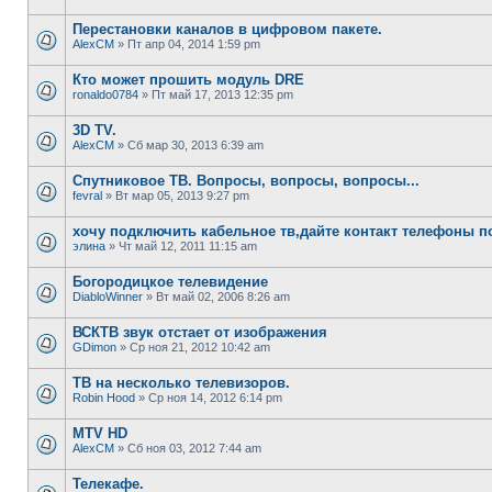
Перестановки каналов в цифровом пакете.
AlexCM
» Пт апр 04, 2014 1:59 pm
Кто может прошить модуль DRE
ronaldo0784
» Пт май 17, 2013 12:35 pm
3D TV.
AlexCM
» Сб мар 30, 2013 6:39 am
Спутниковое ТВ. Вопросы, вопросы, вопросы...
fevral
» Вт мар 05, 2013 9:27 pm
хочу подключить кабельное тв,дайте контакт телефоны п
элина
» Чт май 12, 2011 11:15 am
Богородицкое телевидение
DiabloWinner
» Вт май 02, 2006 8:26 am
ВСКТВ звук отстает от изображения
GDimon
» Ср ноя 21, 2012 10:42 am
ТВ на несколько телевизоров.
Robin Hood
» Ср ноя 14, 2012 6:14 pm
MTV HD
AlexCM
» Сб ноя 03, 2012 7:44 am
Телекафе.