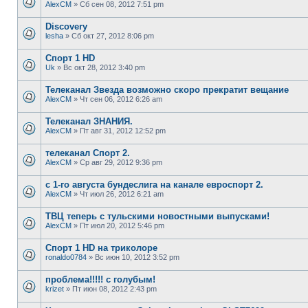
AlexCM
» Сб сен 08, 2012 7:51 pm
Discovery
lesha
» Сб окт 27, 2012 8:06 pm
Спорт 1 HD
Uk
» Вс окт 28, 2012 3:40 pm
Телеканал Звезда возможно скоро прекратит вещание
AlexCM
» Чт сен 06, 2012 6:26 am
Телеканал ЗНАНИЯ.
AlexCM
» Пт авг 31, 2012 12:52 pm
телеканал Спорт 2.
AlexCM
» Ср авг 29, 2012 9:36 pm
с 1-го августа бундеслига на канале евроспорт 2.
AlexCM
» Чт июл 26, 2012 6:21 am
ТВЦ теперь с тульскими новостными выпусками!
AlexCM
» Пт июл 20, 2012 5:46 pm
Спорт 1 HD на триколоре
ronaldo0784
» Вс июн 10, 2012 3:52 pm
проблема!!!!! с голубым!
krizet
» Пт июн 08, 2012 2:43 pm