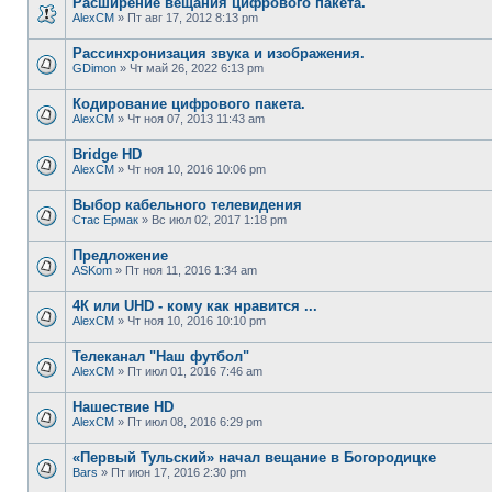
Расширение вещания цифрового пакета.
AlexCM
» Пт авг 17, 2012 8:13 pm
Рассинхронизация звука и изображения.
GDimon
» Чт май 26, 2022 6:13 pm
Кодирование цифрового пакета.
AlexCM
» Чт ноя 07, 2013 11:43 am
Bridge HD
AlexCM
» Чт ноя 10, 2016 10:06 pm
Выбор кабельного телевидения
Стас Ермак
» Вс июл 02, 2017 1:18 pm
Предложение
ASKom
» Пт ноя 11, 2016 1:34 am
4К или UHD - кому как нравится ...
AlexCM
» Чт ноя 10, 2016 10:10 pm
Телеканал "Наш футбол"
AlexCM
» Пт июл 01, 2016 7:46 am
Нашествие HD
AlexCM
» Пт июл 08, 2016 6:29 pm
«Первый Тульский» начал вещание в Богородицке
Bars
» Пт июн 17, 2016 2:30 pm