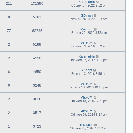
Karamelkin
211
131390
Сб дек 17, 2022 9:12 pm
GDimon
0
5182
Чт май 26, 2022 6:13 pm
Masterrr
77
62785
Вт янв 22, 2019 8:56 pm
AlexCM
2
5199
Вс янв 13, 2019 8:12 am
Karamelkin
2
4998
Вс июл 02, 2017 8:52 pm
ASKom
6
4650
Вс ноя 13, 2016 3:56 am
AlexCM
0
3248
Чт ноя 10, 2016 10:10 pm
AlexCM
2
3636
Пн июл 18, 2016 6:09 pm
AlexCM
2
3517
Сб июл 09, 2016 6:14 am
Nikolaich
1
3723
Сб июн 25, 2016 12:52 am