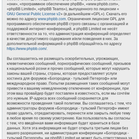
«они», «программное обеспечение phpBB», «www.phpbb.com»,
«phpBB Limited», «phpBB Teams»), выпущенного по лицензии «
GNU General Public License v2
» (в дальнейшем «GPL»). Скачать его
можно по адресу
www.phpbb.com
. Ограничения лицензии GPL для
программного обеспечения phpBB строго связаны с организацией и
поддержкой интернет-конференций, и phpBB Limited не несёт
ответственности за то, что администрация конференций определяет
в качестве допустимого содержания и/или поведения в них. За
дополнительной информацией о phpBB обращайтесь по адресу
https://www.phpbb.com/
.
Вы соглашаетесь не размещать оскорбительных, угрожающих,
клеветнических сообщений, порнографических сообщений, призывов
к национальной розни и прочих сообщений, которые могут нарушить
законы вашей страны, страны, которая предоставляет услуги
хостинга для форумов «Богородицк - тульский Петергоф» или
международное право. Попытки размещения таких сообщений могут
привести к вашему немедленному отключению от конференции, при
этом ваш провайдер будет поставлен в известность, если мы сочтём
это нужным. IP-адреса всех сообщений сохраняются для
возможности проведения такой политики. Вы соглашаетесь с тем, что
администраторы форумов «Богородицк - тульский Петергоф» имеют
право удалить, отредактировать, перенести или закрыть любую тему
в любое время по своему усмотрению. Как пользователь вы согласны
с тем, что введённая вами информация будет храниться в базе
данных. Хотя эта информация не будет открыта третьим лицам без
вашего разрешения, ни администрация конференции «Богородицк -
тульский Петергоф», ни phpBB Limited не может быть ответственна за