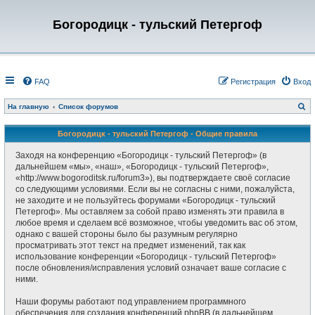
Богородицк - тульский Петергоф
FAQ
Регистрация
Вход
П
На главную
Список форумов
о
и
с
Богородицк - тульский Петергоф - Общие правила
к
Заходя на конференцию «Богородицк - тульский Петергоф» (в
дальнейшем «мы», «наш», «Богородицк - тульский Петергоф»,
«http://www.bogoroditsk.ru/forum3»), вы подтверждаете своё согласие
со следующими условиями. Если вы не согласны с ними, пожалуйста,
не заходите и не пользуйтесь форумами «Богородицк - тульский
Петергоф». Мы оставляем за собой право изменять эти правила в
любое время и сделаем всё возможное, чтобы уведомить вас об этом,
однако с вашей стороны было бы разумным регулярно
просматривать этот текст на предмет изменений, так как
использование конференции «Богородицк - тульский Петергоф»
после обновления/исправления условий означает ваше согласие с
ними.
Наши форумы работают под управлением программного
обеспечения для создания конференций phpBB (в дальнейшем