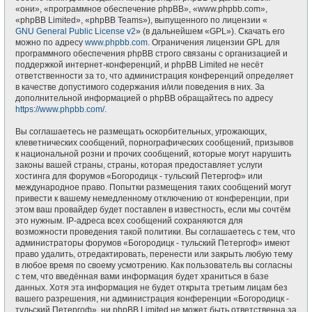
«они», «программное обеспечение phpBB», «www.phpbb.com»,
«phpBB Limited», «phpBB Teams»), выпущенного по лицензии «
GNU General Public License v2
» (в дальнейшем «GPL»). Скачать его
можно по адресу
www.phpbb.com
. Ограничения лицензии GPL для
программного обеспечения phpBB строго связаны с организацией и
поддержкой интернет-конференций, и phpBB Limited не несёт
ответственности за то, что администрация конференций определяет
в качестве допустимого содержания и/или поведения в них. За
дополнительной информацией о phpBB обращайтесь по адресу
https://www.phpbb.com/
.
Вы соглашаетесь не размещать оскорбительных, угрожающих,
клеветнических сообщений, порнографических сообщений, призывов
к национальной розни и прочих сообщений, которые могут нарушить
законы вашей страны, страны, которая предоставляет услуги
хостинга для форумов «Богородицк - тульский Петергоф» или
международное право. Попытки размещения таких сообщений могут
привести к вашему немедленному отключению от конференции, при
этом ваш провайдер будет поставлен в известность, если мы сочтём
это нужным. IP-адреса всех сообщений сохраняются для
возможности проведения такой политики. Вы соглашаетесь с тем, что
администраторы форумов «Богородицк - тульский Петергоф» имеют
право удалить, отредактировать, перенести или закрыть любую тему
в любое время по своему усмотрению. Как пользователь вы согласны
с тем, что введённая вами информация будет храниться в базе
данных. Хотя эта информация не будет открыта третьим лицам без
вашего разрешения, ни администрация конференции «Богородицк -
тульский Петергоф», ни phpBB Limited не может быть ответственна за