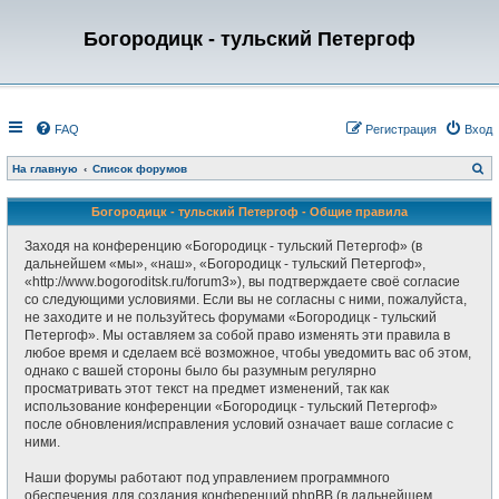
Богородицк - тульский Петергоф
FAQ
Регистрация
Вход
П
На главную
Список форумов
о
и
с
Богородицк - тульский Петергоф - Общие правила
к
Заходя на конференцию «Богородицк - тульский Петергоф» (в
дальнейшем «мы», «наш», «Богородицк - тульский Петергоф»,
«http://www.bogoroditsk.ru/forum3»), вы подтверждаете своё согласие
со следующими условиями. Если вы не согласны с ними, пожалуйста,
не заходите и не пользуйтесь форумами «Богородицк - тульский
Петергоф». Мы оставляем за собой право изменять эти правила в
любое время и сделаем всё возможное, чтобы уведомить вас об этом,
однако с вашей стороны было бы разумным регулярно
просматривать этот текст на предмет изменений, так как
использование конференции «Богородицк - тульский Петергоф»
после обновления/исправления условий означает ваше согласие с
ними.
Наши форумы работают под управлением программного
обеспечения для создания конференций phpBB (в дальнейшем