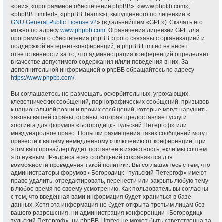
«они», «программное обеспечение phpBB», «www.phpbb.com»,
«phpBB Limited», «phpBB Teams»), выпущенного по лицензии «
GNU General Public License v2
» (в дальнейшем «GPL»). Скачать его
можно по адресу
www.phpbb.com
. Ограничения лицензии GPL для
программного обеспечения phpBB строго связаны с организацией и
поддержкой интернет-конференций, и phpBB Limited не несёт
ответственности за то, что администрация конференций определяет
в качестве допустимого содержания и/или поведения в них. За
дополнительной информацией о phpBB обращайтесь по адресу
https://www.phpbb.com/
.
Вы соглашаетесь не размещать оскорбительных, угрожающих,
клеветнических сообщений, порнографических сообщений, призывов
к национальной розни и прочих сообщений, которые могут нарушить
законы вашей страны, страны, которая предоставляет услуги
хостинга для форумов «Богородицк - тульский Петергоф» или
международное право. Попытки размещения таких сообщений могут
привести к вашему немедленному отключению от конференции, при
этом ваш провайдер будет поставлен в известность, если мы сочтём
это нужным. IP-адреса всех сообщений сохраняются для
возможности проведения такой политики. Вы соглашаетесь с тем, что
администраторы форумов «Богородицк - тульский Петергоф» имеют
право удалить, отредактировать, перенести или закрыть любую тему
в любое время по своему усмотрению. Как пользователь вы согласны
с тем, что введённая вами информация будет храниться в базе
данных. Хотя эта информация не будет открыта третьим лицам без
вашего разрешения, ни администрация конференции «Богородицк -
тульский Петергоф», ни phpBB Limited не может быть ответственна за