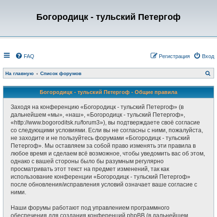
Богородицк - тульский Петергоф
FAQ
Регистрация
Вход
П
На главную
Список форумов
о
и
с
Богородицк - тульский Петергоф - Общие правила
к
Заходя на конференцию «Богородицк - тульский Петергоф» (в
дальнейшем «мы», «наш», «Богородицк - тульский Петергоф»,
«http://www.bogoroditsk.ru/forum3»), вы подтверждаете своё согласие
со следующими условиями. Если вы не согласны с ними, пожалуйста,
не заходите и не пользуйтесь форумами «Богородицк - тульский
Петергоф». Мы оставляем за собой право изменять эти правила в
любое время и сделаем всё возможное, чтобы уведомить вас об этом,
однако с вашей стороны было бы разумным регулярно
просматривать этот текст на предмет изменений, так как
использование конференции «Богородицк - тульский Петергоф»
после обновления/исправления условий означает ваше согласие с
ними.
Наши форумы работают под управлением программного
обеспечения для создания конференций phpBB (в дальнейшем