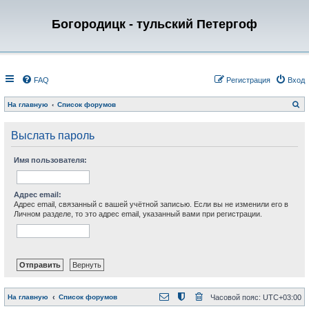
Богородицк - тульский Петергоф
FAQ
Регистрация
Вход
П
На главную
Список форумов
о
и
с
Выслать пароль
к
Имя пользователя:
Адрес email:
Адрес email, связанный с вашей учётной записью. Если вы не изменили его в
Личном разделе, то это адрес email, указанный вами при регистрации.
На главную
Список форумов
Часовой пояс:
UTC+03:00