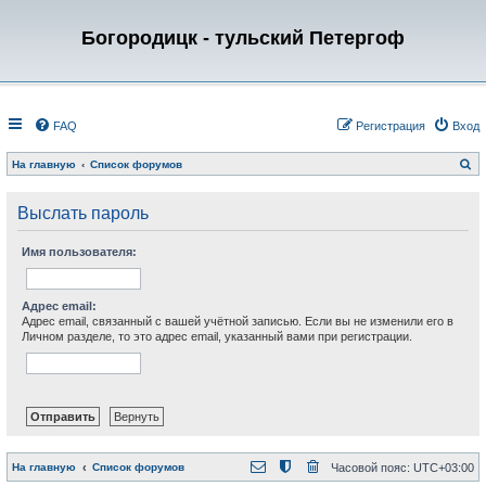
Богородицк - тульский Петергоф
FAQ
Регистрация
Вход
П
На главную
Список форумов
о
и
с
Выслать пароль
к
Имя пользователя:
Адрес email:
Адрес email, связанный с вашей учётной записью. Если вы не изменили его в
Личном разделе, то это адрес email, указанный вами при регистрации.
На главную
Список форумов
Часовой пояс:
UTC+03:00