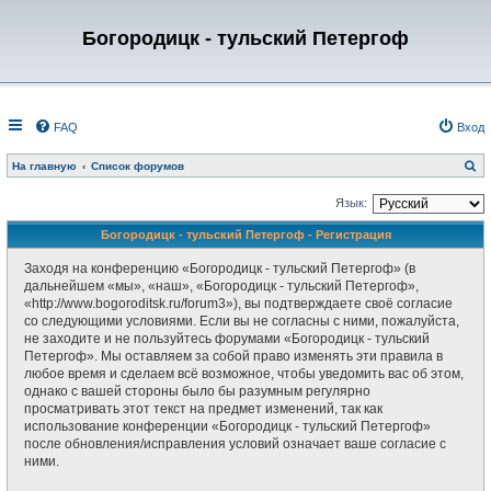
Богородицк - тульский Петергоф
FAQ
Вход
П
На главную
Список форумов
о
и
с
Язык:
к
Богородицк - тульский Петергоф - Регистрация
Заходя на конференцию «Богородицк - тульский Петергоф» (в
дальнейшем «мы», «наш», «Богородицк - тульский Петергоф»,
«http://www.bogoroditsk.ru/forum3»), вы подтверждаете своё согласие
со следующими условиями. Если вы не согласны с ними, пожалуйста,
не заходите и не пользуйтесь форумами «Богородицк - тульский
Петергоф». Мы оставляем за собой право изменять эти правила в
любое время и сделаем всё возможное, чтобы уведомить вас об этом,
однако с вашей стороны было бы разумным регулярно
просматривать этот текст на предмет изменений, так как
использование конференции «Богородицк - тульский Петергоф»
после обновления/исправления условий означает ваше согласие с
ними.