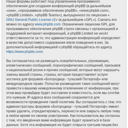
Наши форумы работают под управлением программного
обеспечения для создания конференций phpBB (в дальнейшем
«они», «программное обеспечение phpBB», «www.phpbb.com»,
«phpBB Limited», «phpBB Teams»), выпущенного по лицензии «
GNU General Public License v2
» (в дальнейшем «GPL»). Скачать его
можно по адресу
www.phpbb.com
. Ограничения лицензии GPL для
программного обеспечения phpBB строго связаны с организацией и
поддержкой интернет-конференций, и phpBB Limited не несёт
ответственности за то, что администрация конференций определяет
в качестве допустимого содержания и/или поведения в них. За
дополнительной информацией о phpBB обращайтесь по адресу
https://www.phpbb.com/
.
Вы соглашаетесь не размещать оскорбительных, угрожающих,
клеветнических сообщений, порнографических сообщений, призывов
к национальной розни и прочих сообщений, которые могут нарушить
законы вашей страны, страны, которая предоставляет услуги
хостинга для форумов «Богородицк - тульский Петергоф» или
международное право. Попытки размещения таких сообщений могут
привести к вашему немедленному отключению от конференции, при
этом ваш провайдер будет поставлен в известность, если мы сочтём
это нужным. IP-адреса всех сообщений сохраняются для
возможности проведения такой политики. Вы соглашаетесь с тем, что
администраторы форумов «Богородицк - тульский Петергоф» имеют
право удалить, отредактировать, перенести или закрыть любую тему
в любое время по своему усмотрению. Как пользователь вы согласны
с тем, что введённая вами информация будет храниться в базе
данных. Хотя эта информация не будет открыта третьим лицам без