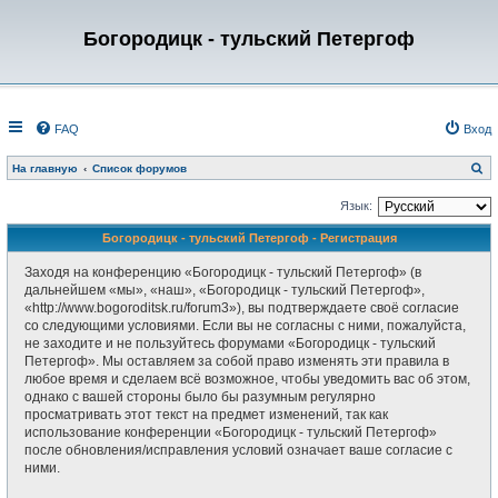
Богородицк - тульский Петергоф
FAQ
Вход
П
На главную
Список форумов
о
и
с
Язык:
к
Богородицк - тульский Петергоф - Регистрация
Заходя на конференцию «Богородицк - тульский Петергоф» (в
дальнейшем «мы», «наш», «Богородицк - тульский Петергоф»,
«http://www.bogoroditsk.ru/forum3»), вы подтверждаете своё согласие
со следующими условиями. Если вы не согласны с ними, пожалуйста,
не заходите и не пользуйтесь форумами «Богородицк - тульский
Петергоф». Мы оставляем за собой право изменять эти правила в
любое время и сделаем всё возможное, чтобы уведомить вас об этом,
однако с вашей стороны было бы разумным регулярно
просматривать этот текст на предмет изменений, так как
использование конференции «Богородицк - тульский Петергоф»
после обновления/исправления условий означает ваше согласие с
ними.