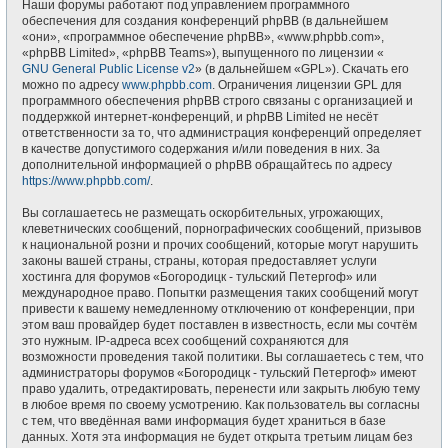
Наши форумы работают под управлением программного
обеспечения для создания конференций phpBB (в дальнейшем
«они», «программное обеспечение phpBB», «www.phpbb.com»,
«phpBB Limited», «phpBB Teams»), выпущенного по лицензии «
GNU General Public License v2
» (в дальнейшем «GPL»). Скачать его
можно по адресу
www.phpbb.com
. Ограничения лицензии GPL для
программного обеспечения phpBB строго связаны с организацией и
поддержкой интернет-конференций, и phpBB Limited не несёт
ответственности за то, что администрация конференций определяет
в качестве допустимого содержания и/или поведения в них. За
дополнительной информацией о phpBB обращайтесь по адресу
https://www.phpbb.com/
.
Вы соглашаетесь не размещать оскорбительных, угрожающих,
клеветнических сообщений, порнографических сообщений, призывов
к национальной розни и прочих сообщений, которые могут нарушить
законы вашей страны, страны, которая предоставляет услуги
хостинга для форумов «Богородицк - тульский Петергоф» или
международное право. Попытки размещения таких сообщений могут
привести к вашему немедленному отключению от конференции, при
этом ваш провайдер будет поставлен в известность, если мы сочтём
это нужным. IP-адреса всех сообщений сохраняются для
возможности проведения такой политики. Вы соглашаетесь с тем, что
администраторы форумов «Богородицк - тульский Петергоф» имеют
право удалить, отредактировать, перенести или закрыть любую тему
в любое время по своему усмотрению. Как пользователь вы согласны
с тем, что введённая вами информация будет храниться в базе
данных. Хотя эта информация не будет открыта третьим лицам без