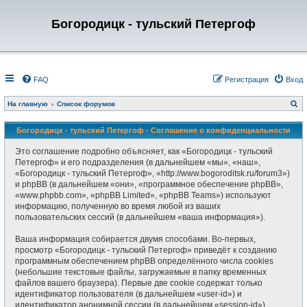
Богородицк - тульский Петергоф
FAQ
Регистрация
Вход
П
На главную
Список форумов
о
и
с
Богородицк - тульский Петергоф - Соглашение о конфиденциальности
к
Это соглашение подробно объясняет, как «Богородицк - тульский
Петергоф» и его подразделения (в дальнейшем «мы», «наш»,
«Богородицк - тульский Петергоф», «http://www.bogoroditsk.ru/forum3»)
и phpBB (в дальнейшем «они», «программное обеспечение phpBB»,
«www.phpbb.com», «phpBB Limited», «phpBB Teams») используют
информацию, полученную во время любой из ваших
пользовательских сессий (в дальнейшем «ваша информация»).
Ваша информация собирается двумя способами. Во-первых,
просмотр «Богородицк - тульский Петергоф» приведёт к созданию
программным обеспечением phpBB определённого числа cookies
(небольшие текстовые файлы, загружаемые в папку временных
файлов вашего браузера). Первые две cookie содержат только
идентификатор пользователя (в дальнейшем «user-id») и
идентификатор анонимной сессии (в дальнейшем «session-id»),