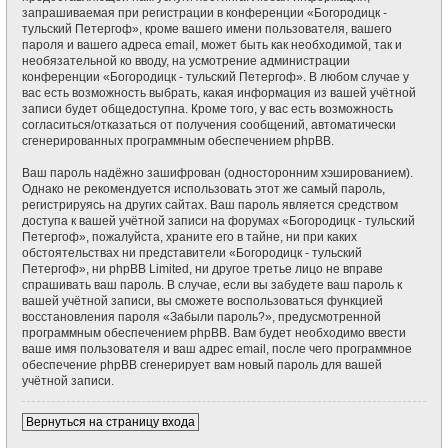
запрашиваемая при регистрации в конференции «Богородицк -
тульский Петергоф», кроме вашего имени пользователя, вашего
пароля и вашего адреса email, может быть как необходимой, так и
необязательной ко вводу, на усмотрение администрации
конференции «Богородицк - тульский Петергоф». В любом случае у
вас есть возможность выбрать, какая информация из вашей учётной
записи будет общедоступна. Кроме того, у вас есть возможность
согласиться/отказаться от получения сообщений, автоматически
сгенерированных программным обеспечением phpBB.
Ваш пароль надёжно зашифрован (односторонним хэшированием).
Однако не рекомендуется использовать этот же самый пароль,
регистрируясь на других сайтах. Ваш пароль является средством
доступа к вашей учётной записи на форумах «Богородицк - тульский
Петергоф», пожалуйста, храните его в тайне, ни при каких
обстоятельствах ни представители «Богородицк - тульский
Петергоф», ни phpBB Limited, ни другое третье лицо не вправе
спрашивать ваш пароль. В случае, если вы забудете ваш пароль к
вашей учётной записи, вы сможете воспользоваться функцией
восстановления пароля «Забыли пароль?», предусмотренной
программным обеспечением phpBB. Вам будет необходимо ввести
ваше имя пользователя и ваш адрес email, после чего программное
обеспечение phpBB сгенерирует вам новый пароль для вашей
учётной записи.
Вернуться на страницу входа