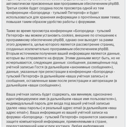
автоматически присвоенные вам программным обеспечением phpBB.
Третья cookie будет создана после просмотра одной из тем
конференции «Богородицк - тульский Петергоф» и будет
использоваться для хранения информации о прочтённых вами темах,
повышая таким образом удобство работы с форумами.
Также во время просмотра конференции «Богородицк - тульский
Петергоф» мы можем установить cookies, внешние по отношению к
программному обеспечению phpBB, однако они выходят за рамки
этого документа, целью которого является рассмотрение страниц,
созданных исключительно программным обеспечением phpBB.
Вторым источником получения вашей информации являются данные,
которые вы отправляете на форум. Этими данными могут быть, но не
исчерпываются, следующие данные: сообщения, размещённые под
учётной записью Гостя (в дальнейшем «анонимные сообщения»),
данные, указанные при регистрации в конференции «Богородицк -
тульский Петергоф» (в дальнейшем «ваша учётная запись») и
сообщения, оставленные вами после регистрации и авторизации (в
дальнейшем «ваши сообщения»).
Ваша учётная запись будет содержать, как минимум, однозначно
идентифицируемое имя (в дальнейшем «ваше имя пользователя»),
индивидуальный пароль для входа под вашей учётной записью
(далее «ваш пароль») и реальный адрес email (в дальнейшем «ваш
адрес email»). Ваша информация из вашей учётной записи на
форумах «Богородицк - тульский Петергоф» охраняется законами о
защите компьютерной информации, применяемыми в стране,
предоставляющей нам услуги хостинга. Любая информация,