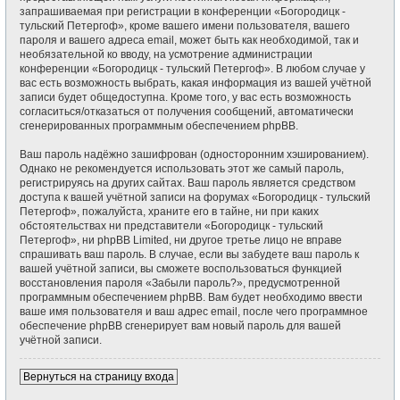
запрашиваемая при регистрации в конференции «Богородицк -
тульский Петергоф», кроме вашего имени пользователя, вашего
пароля и вашего адреса email, может быть как необходимой, так и
необязательной ко вводу, на усмотрение администрации
конференции «Богородицк - тульский Петергоф». В любом случае у
вас есть возможность выбрать, какая информация из вашей учётной
записи будет общедоступна. Кроме того, у вас есть возможность
согласиться/отказаться от получения сообщений, автоматически
сгенерированных программным обеспечением phpBB.
Ваш пароль надёжно зашифрован (односторонним хэшированием).
Однако не рекомендуется использовать этот же самый пароль,
регистрируясь на других сайтах. Ваш пароль является средством
доступа к вашей учётной записи на форумах «Богородицк - тульский
Петергоф», пожалуйста, храните его в тайне, ни при каких
обстоятельствах ни представители «Богородицк - тульский
Петергоф», ни phpBB Limited, ни другое третье лицо не вправе
спрашивать ваш пароль. В случае, если вы забудете ваш пароль к
вашей учётной записи, вы сможете воспользоваться функцией
восстановления пароля «Забыли пароль?», предусмотренной
программным обеспечением phpBB. Вам будет необходимо ввести
ваше имя пользователя и ваш адрес email, после чего программное
обеспечение phpBB сгенерирует вам новый пароль для вашей
учётной записи.
Вернуться на страницу входа