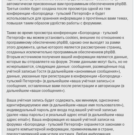
автоматически присвоенные вам программным обеспечением phpBB.
Третья cookie будет создана после просмотра одной из тем
конференции «Богородицк - тульский Петергоф» и будет
использоваться для хранения информации о прочтённых вами темах,
повышая таким образом удобство работы с форумами.
Также во время просмотра конференции «Богородицк - тульский
Петергоф» мы можем установить cookies, внешние по отношению к
программному обеспечению phpBB, однако они выходят за рамки
этого документа, целью которого является рассмотрение страниц,
созданных исключительно программным обеспечением phpBB.
Вторым источником получения вашей информации являются данные,
которые вы отправляете на форум. Этими данными могут быть, но не
исчерпываются, следующие данные: сообщения, размещённые под
учётной записью Гостя (в дальнейшем «анонимные сообщения»),
данные, указанные при регистрации в конференции «Богородицк -
тульский Петергоф» (в дальнейшем «ваша учётная запись») и
сообщения, оставленные вами после регистрации и авторизации (в
дальнейшем «ваши сообщения»).
Ваша учётная запись будет содержать, как минимум, однозначно
идентифицируемое имя (в дальнейшем «ваше имя пользователя»),
индивидуальный пароль для входа под вашей учётной записью
(далее «ваш пароль») и реальный адрес email (в дальнейшем «ваш
адрес email»). Ваша информация из вашей учётной записи на
форумах «Богородицк - тульский Петергоф» охраняется законами о
защите компьютерной информации, применяемыми в стране,
предоставляющей нам услуги хостинга. Любая информация,