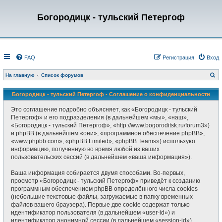
Богородицк - тульский Петергоф
FAQ
Регистрация
Вход
П
На главную
Список форумов
о
и
с
Богородицк - тульский Петергоф - Соглашение о конфиденциальности
к
Это соглашение подробно объясняет, как «Богородицк - тульский
Петергоф» и его подразделения (в дальнейшем «мы», «наш»,
«Богородицк - тульский Петергоф», «http://www.bogoroditsk.ru/forum3»)
и phpBB (в дальнейшем «они», «программное обеспечение phpBB»,
«www.phpbb.com», «phpBB Limited», «phpBB Teams») используют
информацию, полученную во время любой из ваших
пользовательских сессий (в дальнейшем «ваша информация»).
Ваша информация собирается двумя способами. Во-первых,
просмотр «Богородицк - тульский Петергоф» приведёт к созданию
программным обеспечением phpBB определённого числа cookies
(небольшие текстовые файлы, загружаемые в папку временных
файлов вашего браузера). Первые две cookie содержат только
идентификатор пользователя (в дальнейшем «user-id») и
идентификатор анонимной сессии (в дальнейшем «session-id»),