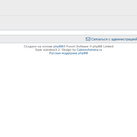
Связаться с администрацие
Создано на основе
phpBB
® Forum Software © phpBB Limited
Style subsilver3.2. Design by
CabinetAdmina.ru
Русская поддержка phpBB