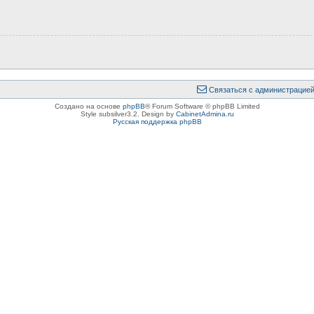
Связаться с администрацие
Создано на основе
phpBB
® Forum Software © phpBB Limited
Style subsilver3.2. Design by
CabinetAdmina.ru
Русская поддержка phpBB