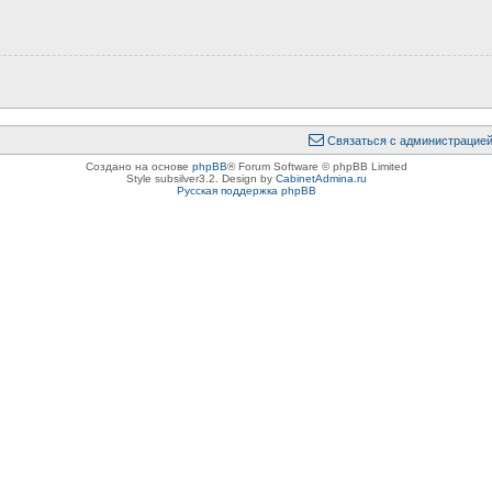
Связаться с администрацие
Создано на основе
phpBB
® Forum Software © phpBB Limited
Style subsilver3.2. Design by
CabinetAdmina.ru
Русская поддержка phpBB