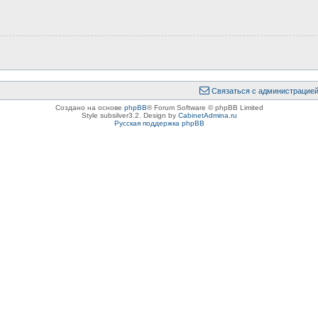
Связаться с администрацие
Создано на основе
phpBB
® Forum Software © phpBB Limited
Style subsilver3.2. Design by
CabinetAdmina.ru
Русская поддержка phpBB