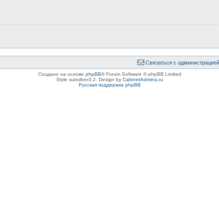
Связаться с администрацие
Создано на основе
phpBB
® Forum Software © phpBB Limited
Style subsilver3.2. Design by
CabinetAdmina.ru
Русская поддержка phpBB