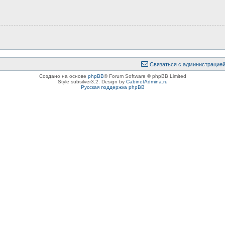
Связаться с администрацие
Создано на основе
phpBB
® Forum Software © phpBB Limited
Style subsilver3.2. Design by
CabinetAdmina.ru
Русская поддержка phpBB