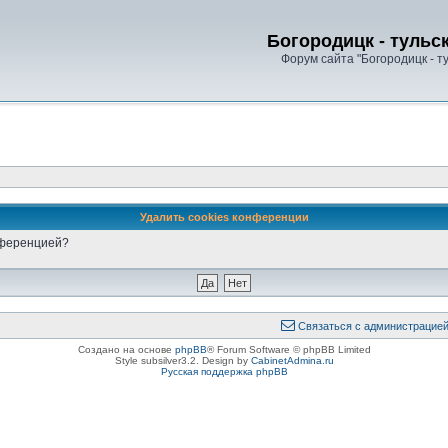
Богородицк - тульс
Форум сайта "Богородицк - т
Удалить cookies конференции
онференцией?
Связаться с администрацие
Создано на основе
phpBB
® Forum Software © phpBB Limited
Style subsilver3.2. Design by
CabinetAdmina.ru
Русская поддержка phpBB