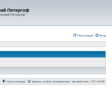
кий Петергоф
ульский Петергоф"
Регистрация
Вход
й
Наша команда
Удалить cookies конференции
Часовой пояс:
UTC+03:00