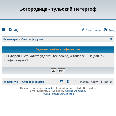
Богородицк - тульский Петергоф
FAQ
Регистрация
Вход
П
На главную
Список форумов
о
и
с
Удалить cookies конференции
к
Вы уверены, что хотите удалить все cookie, установленные данной
конференцией?
На главную
Список форумов
Часовой пояс:
UTC+03:00
Создано на основе
phpBB
® Forum Software © phpBB Limited
Style subsilver3.2. Design by
CabinetAdmina.ru
Русская поддержка phpBB